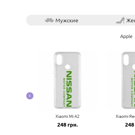
Мужские
Же
Apple
co F3/K40
Xiaomi Mi A2
Xiaomi Re
грн.
248 грн.
248