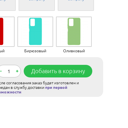
ный
Бирюзовый
Оливковый
-
+
Добавить в корзину
ле согласования заказ будет изготовлен и
редан в службу доставки
при первой
зможности