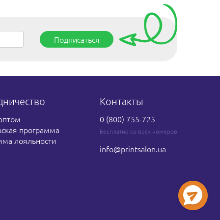
Подписаться
дничество
Контакты
оптом
0 (800) 755-725
рская программа
Бесплатно со всех номеров
мма лояльности
info
@printsalon.ua