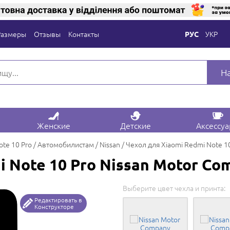
Размеры
Отзывы
Контакты
УКР
РУС
Н
Женские
Детские
Аксессу
ote 10 Pro
Автомобилистам
Nissan
Чехол для Xiaomi Redmi Note 1
i Note 10 Pro Nissan Motor Co
Выберите цвет чехла и принта:
Редактировать в
Конструкторе