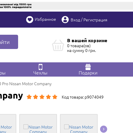
Избранное
/
Вход
Регистрация
В вашей корзине
айти
0 товара(ов)
на сумму
0
грн.
ары
Чехлы
Подарки
0 Pro Nissan Motor Company
mpany
Код товара: p9074049