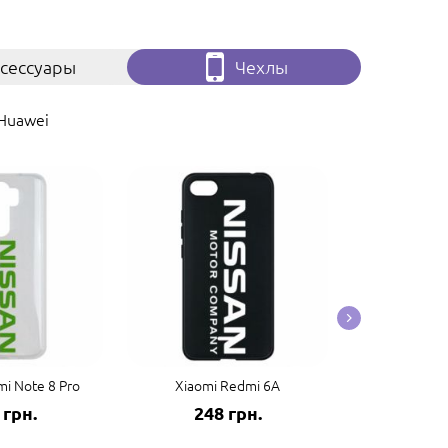
сессуары
Чехлы
Huawei
i Note 8 Pro
Xiaomi Redmi 6A
Xiaomi
 грн.
248 грн.
248