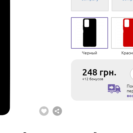
Черный
Крас
248
грн.
+12
бонусов
Пос
пе
во