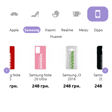
Apple
Xiaomi
Realme
Meizu
Oppo
Samsung
Huawei
amsung Note
Samsung Note
Samsung J3
Samsung J
20
20 Ultra
2016
2017
248 грн.
248 грн.
248 грн.
248 грн.