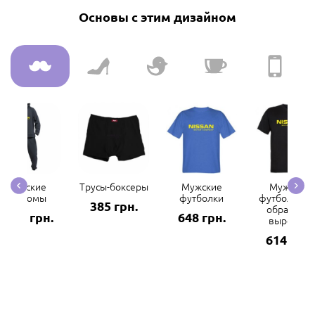
Основы с этим дизайном
Мужские
Трусы-боксеры
Мужские
Мужские
костюмы
футболки
футболки с 
385 грн.
образным
2969 грн.
648 грн.
вырезом
614 грн.