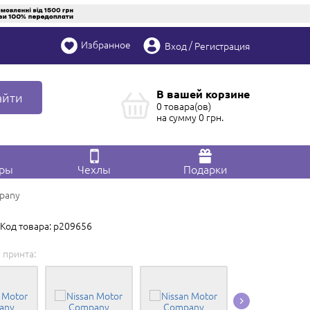
Избранное
/
Вход
Регистрация
В вашей корзине
айти
0 товара(ов)
на сумму
0
грн.
ары
Чехлы
Подарки
pany
Код товара: p209656
 принта: