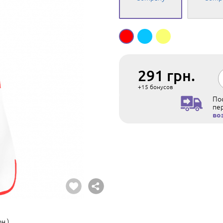
291
грн.
+15
бонусов
Пос
пе
во
н.)