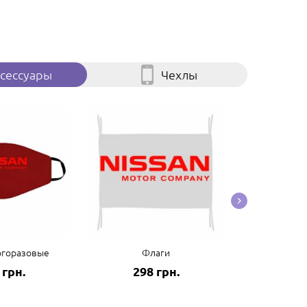
сессуары
Чехлы
огоразовые
Флаги
Пол
 грн.
298 грн.
125