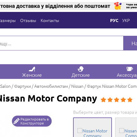
Размеры
Отзывы
Контакты
УКР
РУС
Н
Женские
Детские
Аксессу
tSalon
Фартуки
Автомобилистам
Nissan
Фартук Nissan Motor Com
Nissan Motor Company
Выберите цвет, размер товара и
Редактировать в
Конструкторе