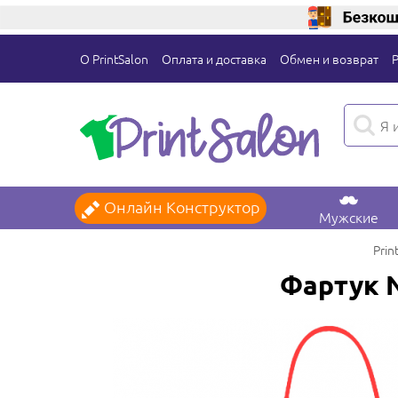
О PrintSalon
Оплата и доставка
Обмен и возврат
Онлайн Конструктор
Мужские
Prin
Фартук 