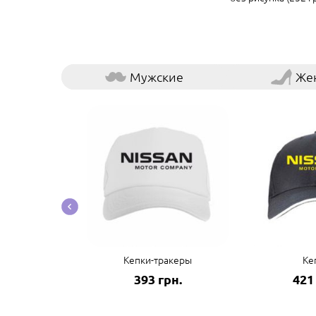
Мужские
Же
ые наклейки
Кепки-тракеры
Ке
грн.
393 грн.
421