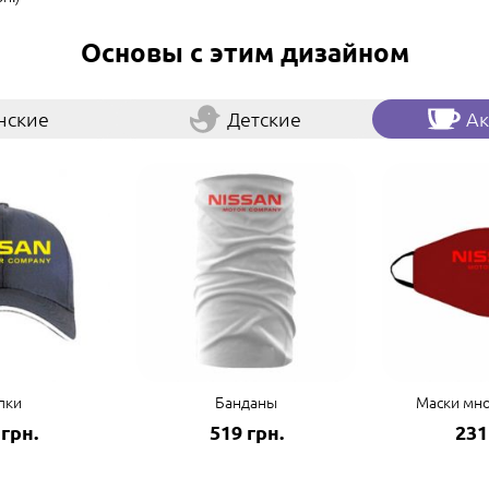
Основы с этим дизайном
нские
Детские
Ак
пки
Банданы
Маски мн
 грн.
519 грн.
231