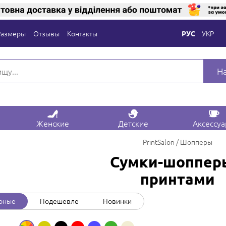
Размеры
Отзывы
Контакты
УКР
РУС
Н
Женские
Детские
Аксессу
PrintSalon
Шопперы
Сумки-шоппер
принтами
рные
Подешевле
Новинки