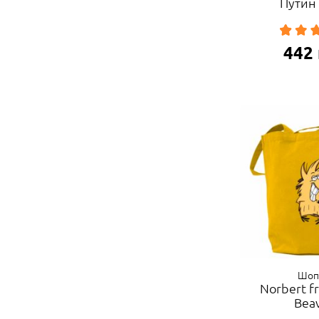
Путин
442
Шоп
Norbert f
Bea