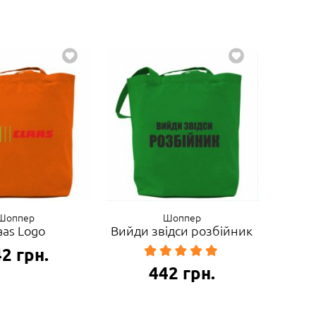
Шоппер
Шоппер
aas Logo
Вийди звідси розбійник
42
грн.
442
грн.