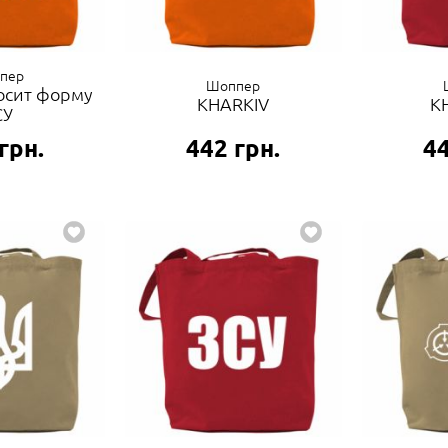
пер
Шоппер
осит форму
KHARKIV
K
СУ
грн.
442
грн.
4