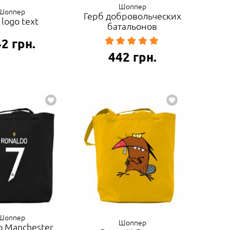
Шоппер
Шоппер
Герб добровольческих
 logo text
батальонов
42
грн.
442
грн.
Шоппер
Шоппер
o Manchester