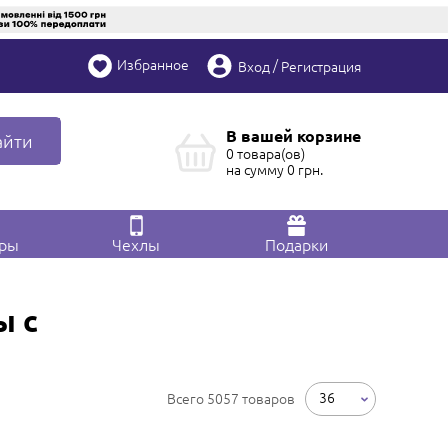
Избранное
/
Вход
Регистрация
В вашей корзине
айти
0 товара(ов)
на сумму
0
грн.
ары
Чехлы
Подарки
ы с
36
Всего 5057 товаров