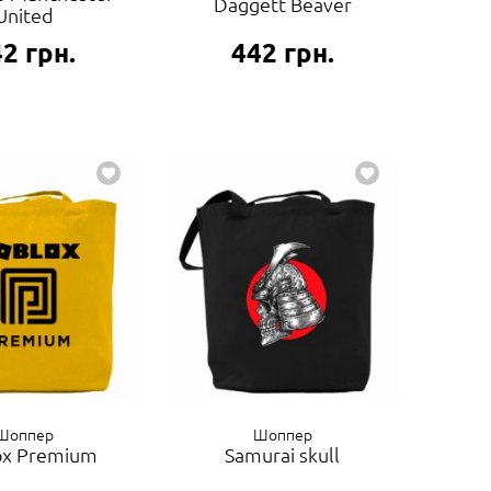
Daggett Beaver
United
42
грн.
442
грн.
Шоппер
Шоппер
ox Premium
Samurai skull