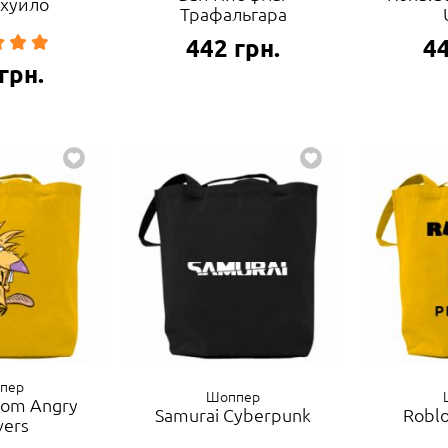
 хуйло
Трафальгара
442
грн.
4
грн.
пер
Шоппер
rom Angry
Samurai Cyberpunk
Robl
vers