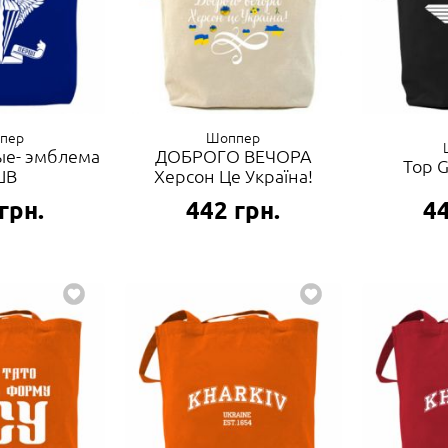
пер
Шоппер
ые- эмблема
ДОБРОГО ВЕЧОРА
Top G
ШВ
Херсон Це Україна!
грн.
442
грн.
4