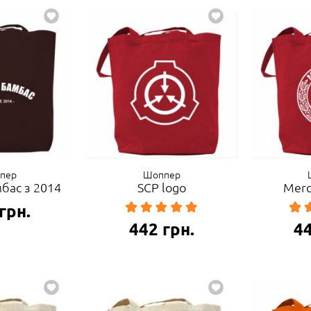
пер
Шоппер
бас з 2014
SCP logo
Merc
грн.
442
грн.
4