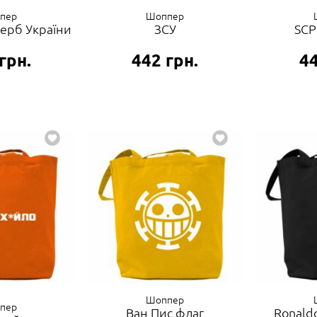
пер
Шоппер
ерб України
ЗСУ
SCP
грн.
442
грн.
4
Шоппер
пер
Ван Пис флаг
Ronald