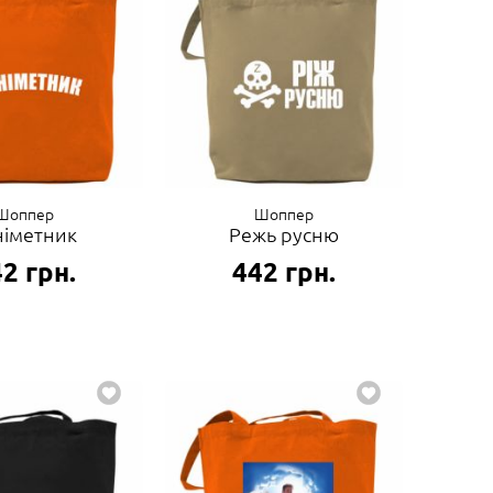
Шоппер
Шоппер
німетник
Режь русню
42
грн.
442
грн.