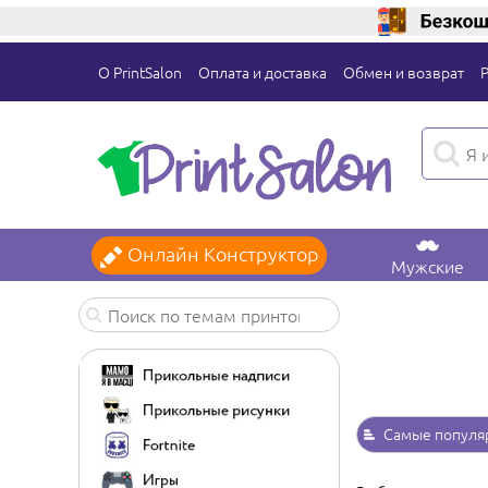
О PrintSalon
Оплата и доставка
Обмен и возврат
Онлайн Конструктор
Мужские
Самые популя