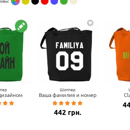
новы:
пер
Шоппер
 дизайном
Ваша фамилия и номер
Cl
4
442
грн.