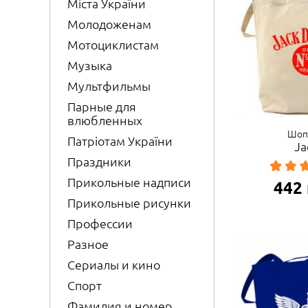
Міста України
Молодоженам
Мотоциклистам
Музыка
Мультфильмы
Парные для
влюбленных
Шоп
Патріотам України
Ja
Праздники
Прикольные надписи
442
Прикольные рисунки
Профессии
Разное
Сериалы и кино
Спорт
Фамилия и номер