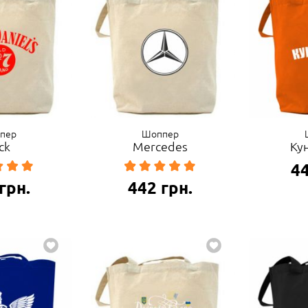
пер
Шоппер
ck
Mercedes
Ку
4
грн.
442
грн.