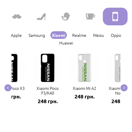
Apple
Samsung
Realme
Meizu
Oppo
Xiaomi
Huawei
iaomi Poco X3
Xiaomi Poco
Xiaomi Mi A2
Xiaomi Redm
F3/K40
Note 7
248 грн.
248 грн.
248 грн.
248 грн.