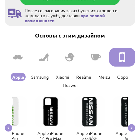
После согласования заказ будет изготовлен и
передан в службу доставки
при первой
возможности
Основы с этим дизайном
Samsung
Xiaomi
Realme
Meizu
Oppo
Apple
Huawei
Apple iPhone
Apple iPhone
Apple iPhone
Apple iPhon
14 Pro
14 Pro Max
5/5S/SE
6/6S