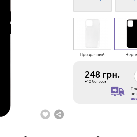
Прозрачный
Черн
248
грн.
+12
бонусов
Пос
пе
во