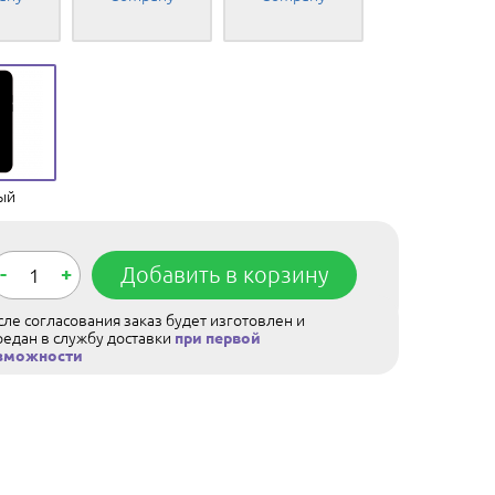
ый
-
+
Добавить в корзину
ле согласования заказ будет изготовлен и
редан в службу доставки
при первой
зможности