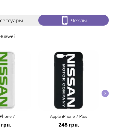
сессуары
Чехлы
Huawei
iPhone 7
Apple iPhone 7 Plus
Apple 
 грн.
248 грн.
248