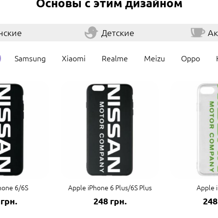
Основы с этим дизайном
нские
Детские
Ак
Samsung
Xiaomi
Realme
Meizu
Oppo
hone 6/6S
Apple iPhone 6 Plus/6S Plus
Apple 
 грн.
248 грн.
248