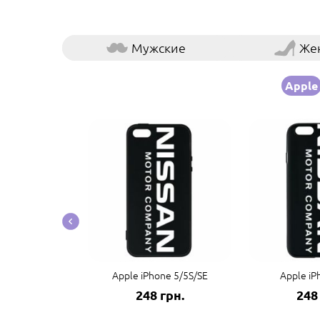
Мужские
Же
Apple
e 14 Pro Max
Apple iPhone 5/5S/SE
Apple iP
грн.
248 грн.
248