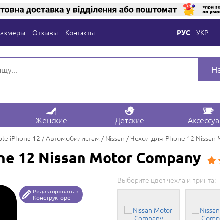
Размеры
Отзывы
Контакты
УКР
РУС
Н
Женские
Детские
Аксессу
ple iPhone 12
Автомобилистам
Nissan
Чехол для iPhone 12 Nissan
ne 12 Nissan Motor Company
Выберите цвет чехла и принта:
Редактировать в
Конструкторе