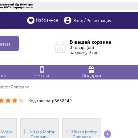
Избранное
/
Вход
Регистрация
В вашей корзине
айти
0 товара(ов)
на сумму
0
грн.
ары
Чехлы
Подарки
 Motor Company
Код товара: p8638149