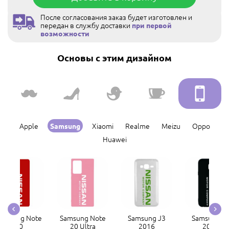
После согласования заказ будет изготовлен и
передан в службу доставки
при первой
возможности
Основы с этим дизайном
Apple
Xiaomi
Realme
Meizu
Oppo
Samsung
Huawei
amsung Note
Samsung Note
Samsung J3
Samsung J
20
20 Ultra
2016
2017