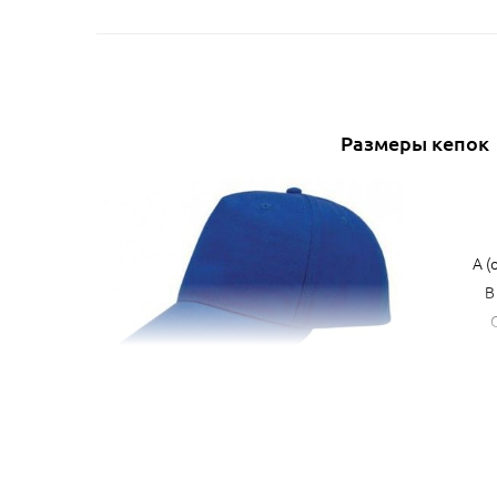
Размеры кепок
A (
B