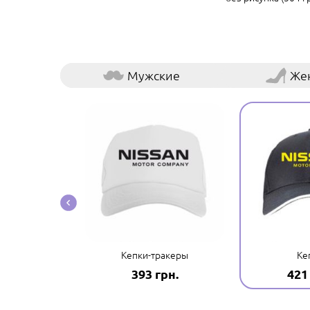
Мужские
Же
ые наклейки
Кепки-тракеры
Ке
грн.
393 грн.
421