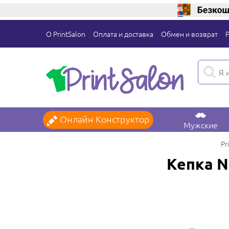
О PrintSalon
Оплата и доставка
Обмен и возврат
Онлайн Конструктор
Мужские
Pr
Кепка N