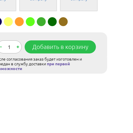
-
+
Добавить в корзину
ле согласования заказ будет изготовлен и
редан в службу доставки
при первой
зможности