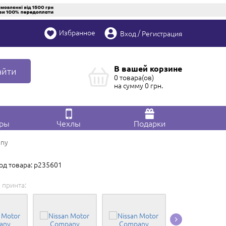
Избранное
/
Вход
Регистрация
В вашей корзине
айти
0 товара(ов)
на сумму
0
грн.
ары
Чехлы
Подарки
any
од товара: p235601
 принта:
Редактировать в
Конструкторе