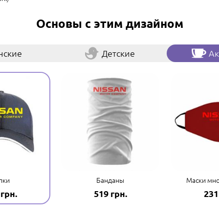
Основы с этим дизайном
нские
Детские
Ак
пки
Банданы
Маски мн
 грн.
519 грн.
231