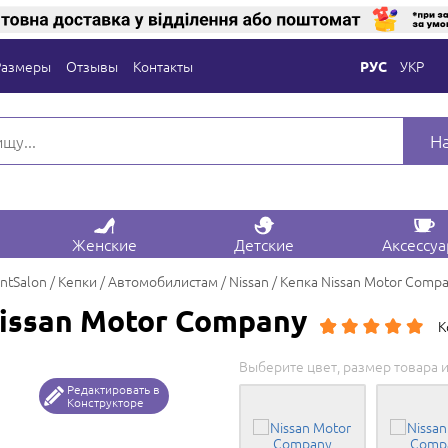
Размеры
Отзывы
Контакты
УКР
РУС
Н
Женские
Детские
Аксессу
intSalon
Кепки
Автомобилистам
Nissan
Кепка Nissan Motor Comp
issan Motor Company
К
Выберите цвет, размер товара и
Редактировать в
Конструкторе