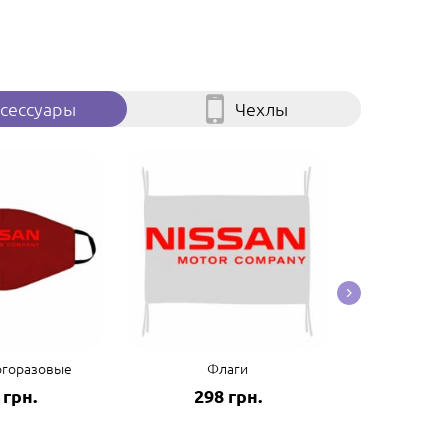
сессуары
Чехлы
огоразовые
Флаги
Пол
 грн.
298 грн.
125