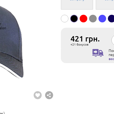
421
грн.
+21
бонусов
Пос
пе
во
н.)