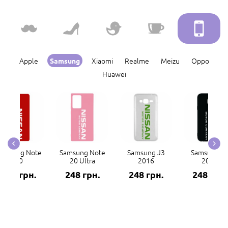
Apple
Xiaomi
Realme
Meizu
Oppo
Samsung
Huawei
amsung Note
Samsung Note
Samsung J3
Samsung J
20
20 Ultra
2016
2017
248 грн.
248 грн.
248 грн.
248 грн.