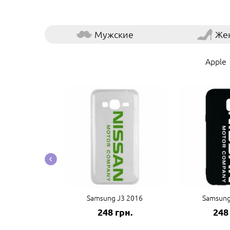
Мужские
Же
Apple
te 20 Ultra
Samsung J3 2016
Samsung
грн.
248 грн.
248