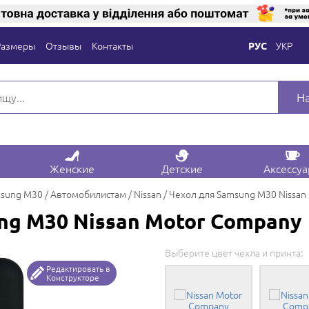
Размеры
Отзывы
Контакты
УКР
РУС
Н
Женские
Детские
Аксессу
sung M30
Автомобилистам
Nissan
Чехол для Samsung M30 Nissan
ng M30 Nissan Motor Company
Выберите цвет чехла и принта:
Редактировать в
Конструкторе