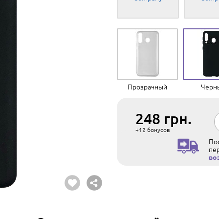
Прозрачный
Черн
248
грн.
+12
бонусов
Пос
пе
во