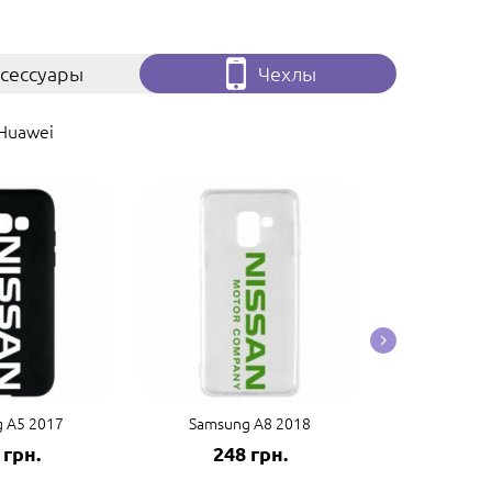
сессуары
Чехлы
Huawei
 A5 2017
Samsung A8 2018
Samsung
 грн.
248 грн.
248