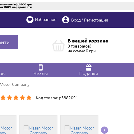
Избранное
/
Вход
Регистрация
В вашей корзине
айти
0 товара(ов)
на сумму
0
грн.
ары
Чехлы
Подарки
 Motor Company
Код товара: p3882091