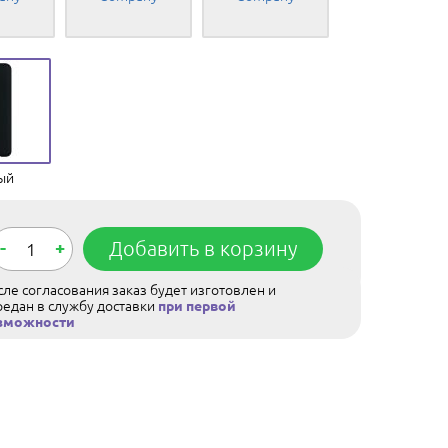
ый
-
+
Добавить в корзину
ле согласования заказ будет изготовлен и
редан в службу доставки
при первой
зможности