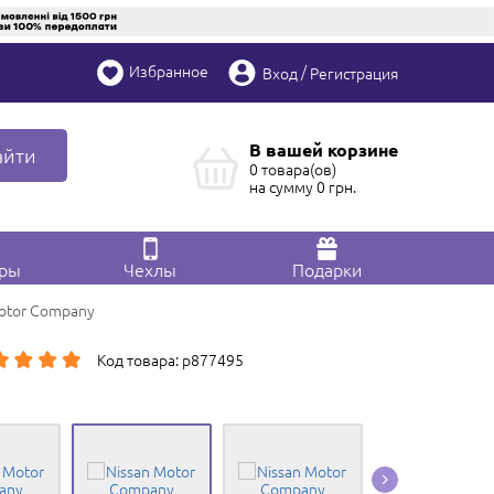
Избранное
/
Вход
Регистрация
В вашей корзине
айти
0 товара(ов)
на сумму
0
грн.
ары
Чехлы
Подарки
Motor Company
Код товара: p877495