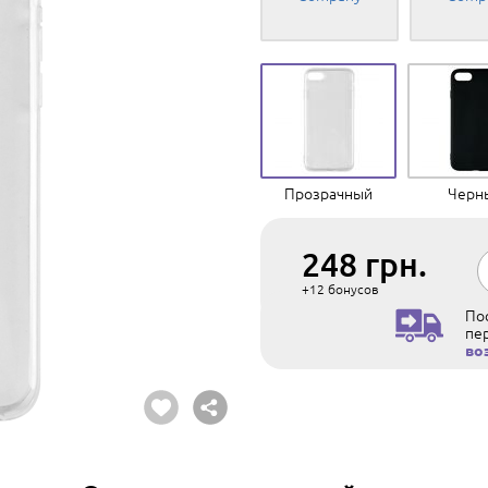
Прозрачный
Черн
248
грн.
+12
бонусов
Пос
пе
во