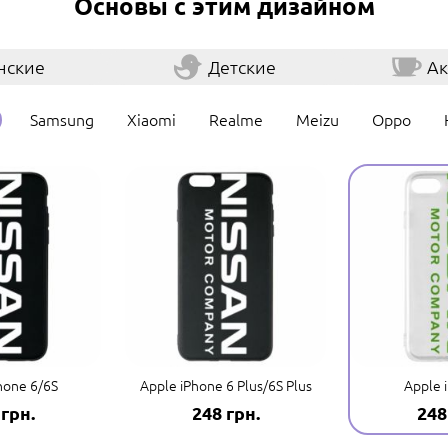
Основы с этим дизайном
нские
Детские
Ак
Samsung
Xiaomi
Realme
Meizu
Oppo
hone 6/6S
Apple iPhone 6 Plus/6S Plus
Apple 
 грн.
248 грн.
248