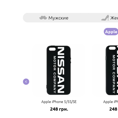
Мужские
Же
Apple
e 14 Pro Max
Apple iPhone 5/5S/SE
Apple iP
грн.
248 грн.
248