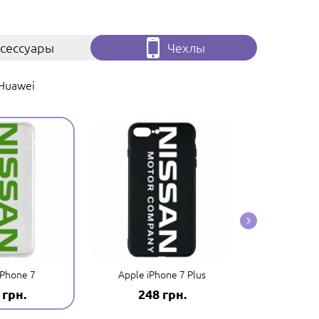
сессуары
Чехлы
Huawei
iPhone 7
Apple iPhone 7 Plus
Apple 
 грн.
248 грн.
248