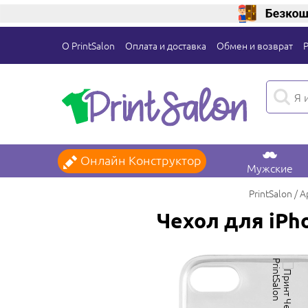
О PrintSalon
Оплата и доставка
Обмен и возврат
Онлайн Конструктор
Мужские
PrintSalon
A
Чехол для iPh