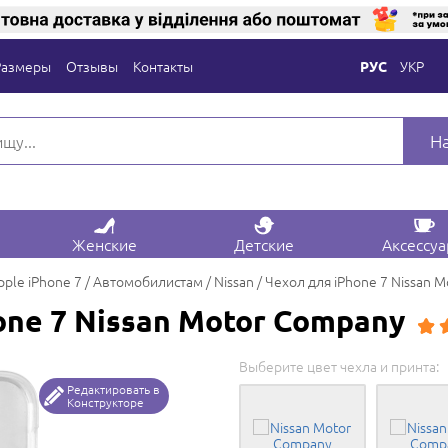
Размеры
Отзывы
Контакты
УКР
РУС
Н
Женские
Детские
Аксессу
pple iPhone 7
Автомобилистам
Nissan
Чехол для iPhone 7 Nissan 
one 7 Nissan Motor Company
Выберите цвет чехла и принта:
Редактировать в
Конструкторе