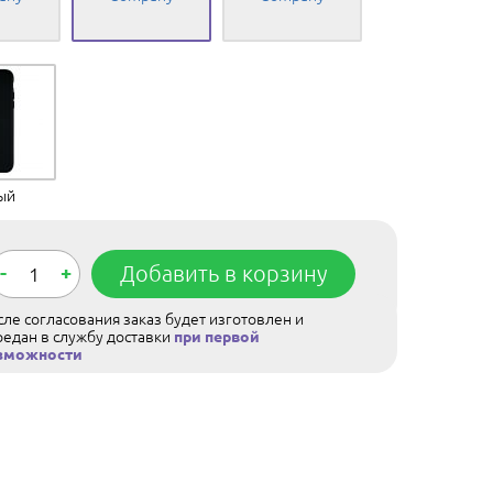
ый
-
+
Добавить в корзину
ле согласования заказ будет изготовлен и
редан в службу доставки
при первой
зможности