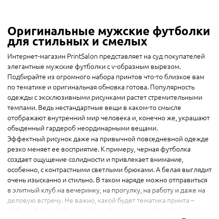
Оригинальные мужские футболки
для стильных и смелых
Интернет-магазин PrintSalon представляет на суд покупателей
элегантные мужские футболки c v-образным вырезом.
Подбирайте из огромного набора принтов что-то близкое вам
по тематике и оригинальная обновка готова. Популярность
одежды с эксклюзивными рисунками растет стремительными
темпами. Ведь нестандартные вещи в каком-то смысле
отображают внутренний мир человека и, конечно же, украшают
обыденный гардероб неординарными вещами.
Эффектный рисунок даже на привычной повседневной одежде
резко меняет ее восприятие. К примеру, черная футболка
создает ощущение солидности и привлекает внимание,
особенно, с контрастными светлыми брюками. А белая выглядит
очень изысканно и стильно. В таком наряде можно отправиться
в элитный клуб на вечеринку, на прогулку, на работу и даже на
деловую встречу. Не важно, какой будет тематика принта –
любимый автомобиль, шутливый лозунг или патриотические