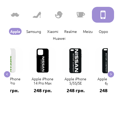
Samsung
Xiaomi
Realme
Meizu
Oppo
Apple
Huawei
Apple iPhone
Apple iPhone
Apple iPhone
Apple iPhon
14 Pro
14 Pro Max
5/5S/SE
6/6S
248 грн.
248 грн.
248 грн.
248 грн.