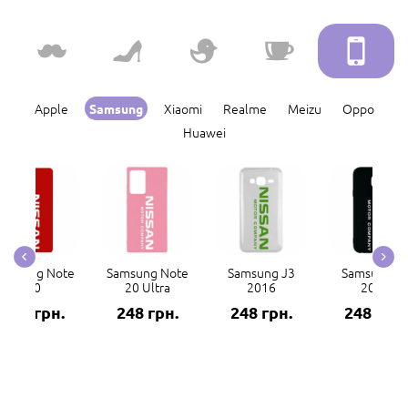
Apple
Xiaomi
Realme
Meizu
Oppo
Samsung
Huawei
amsung Note
Samsung Note
Samsung J3
Samsung J
20
20 Ultra
2016
2017
248 грн.
248 грн.
248 грн.
248 грн.