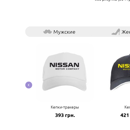
Мужские
Же
ые наклейки
Кепки-тракеры
Ке
грн.
393 грн.
421