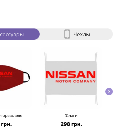
сессуары
Чехлы
огоразовые
Флаги
Пол
 грн.
298 грн.
125