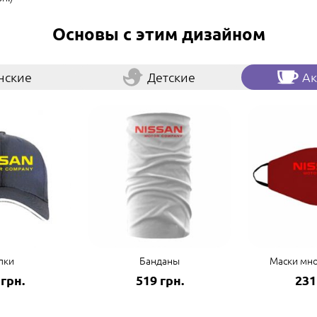
Основы с этим дизайном
нские
Детские
Ак
пки
Банданы
Маски мн
 грн.
519 грн.
231