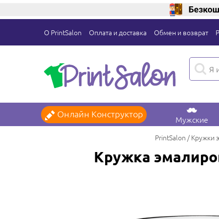
О PrintSalon
Оплата и доставка
Обмен и возврат
Онлайн Конструктор
Мужские
PrintSalon
Кружки 
Кружка эмалиров