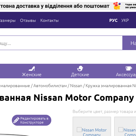
Размеры
Отзывы
Контакты
УКР
РУС
Н
Женские
Детские
Аксессу
эмалированные
Автомобилистам
Nissan
Кружка эмалированная N
анная Nissan Motor Company
Выберите цвет, размер товара и
Редактировать в
Конструкторе