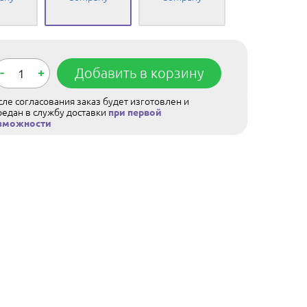
-
+
Добавить в корзину
ле согласования заказ будет изготовлен и
редан в службу доставки
при первой
зможности