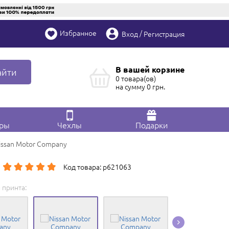
Избранное
/
Вход
Регистрация
В вашей корзине
айти
0 товара(ов)
на сумму
0
грн.
ары
Чехлы
Подарки
issan Motor Company
Код товара: p621063
 принта:
Редактировать в
Конструкторе