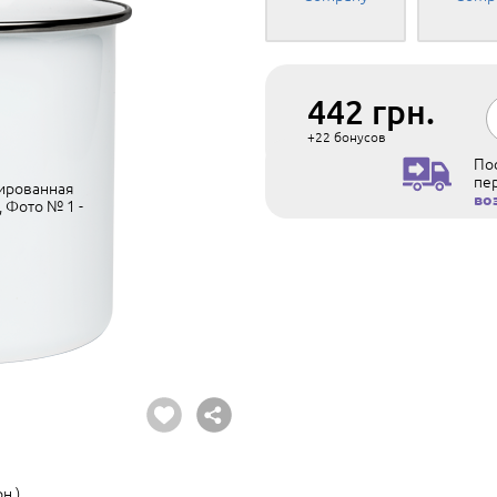
442
грн.
+22
бонусов
Пос
пе
во
н.)