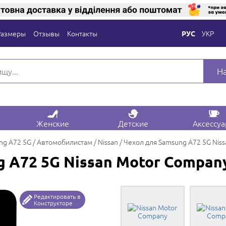
Размеры
Отзывы
Контакты
УКР
РУС
Н
Женские
Детские
Аксессу
ng A72 5G
Автомобилистам
Nissan
Чехол для Samsung A72 5G Nis
 A72 5G Nissan Motor Compan
Редактировать в
Конструкторе