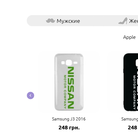
Мужские
Же
Apple
te 20 Ultra
Samsung J3 2016
Samsung
грн.
248 грн.
248