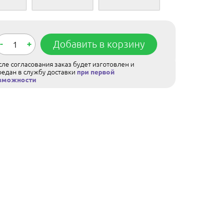
-
+
Добавить в корзину
ле согласования заказ будет изготовлен и
редан в службу доставки
при первой
зможности