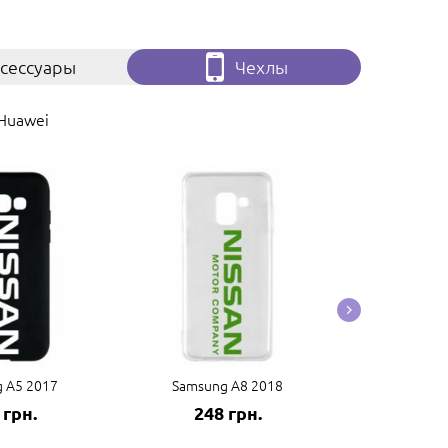
сессуары
Чехлы
Huawei
 A5 2017
Samsung A8 2018
Samsung
 грн.
248 грн.
248