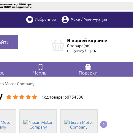
Избранное
/
Вход
Регистрация
В вашей корзине
айти
0 товара(ов)
на сумму
0
грн.
ары
Чехлы
Подарки
san Motor Company
y
Код товара: p8754538