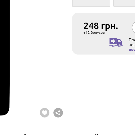
248
грн.
+12
бонусов
Пос
пе
во