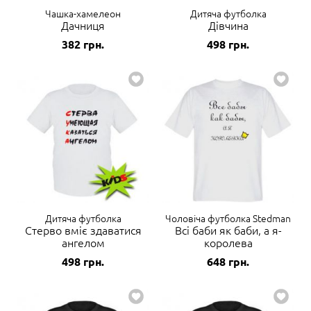
Чашка-хамелеон
Дитяча футболка
Дачниця
Дівчина
382
грн.
498
грн.
Дитяча футболка
Чоловіча футболка Stedman
Стерво вміє здаватися
Всі баби як баби, а я-
ангелом
королева
498
грн.
648
грн.