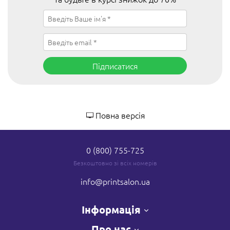
Підписатися
Повна версія
0 (800) 755-725
Безкоштовно зі всіх номерів
info
@printsalon.ua
Інформація
Про нас