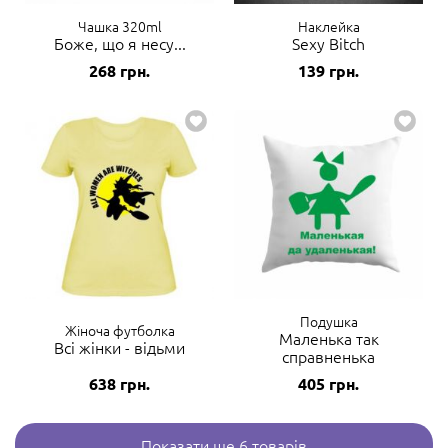
Чашка 320ml
Наклейка
Боже, що я несу...
Sexy Bitch
268
грн.
139
грн.
Подушка
Жіноча футболка
Маленька так
Всі жінки - відьми
справненька
638
грн.
405
грн.
Показати ще 6 товарів