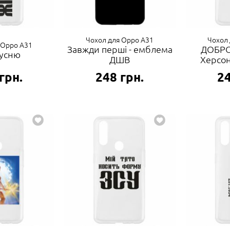
Чохол для Oppo A31
Чохол 
 Oppo A31
Завжди перші - емблема
ДОБРО
русню
ДШВ
Херсон
грн.
248
грн.
2