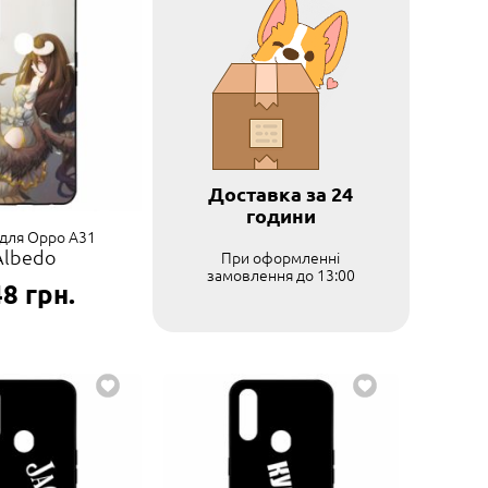
Доставка за 24
години
для Oppo A31
Albedo
При оформленні
замовлення до 13:00
48
грн.