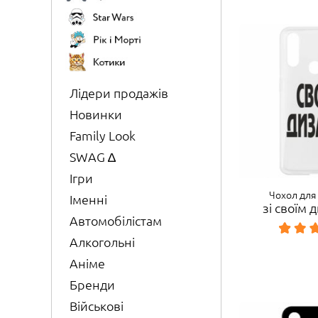
Лідери продажів
Новинки
Family Look
SWAG ∆
Ігри
Чохол для
Іменні
зі своїм
Автомобілістам
Алкогольні
Аніме
Бренди
Військові