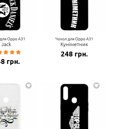
для Oppo A31
Чохол для Oppo A31
Jack
Куніметник
248
грн.
48
грн.