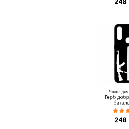
248
Чохол для
Герб доб
батал
248