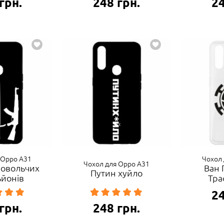
грн.
248
грн.
2
 Oppo A31
Чохол 
Чохол для Oppo A31
ровольчих
Ван 
Путин хуйло
ьйонів
Тра
2
грн.
248
грн.