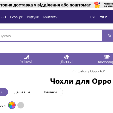
ення
Розміри
Відгуки
Контакти
РУС
УКР
Зн
Жіночі
Дитячі
Аксесуа
PrintSalon
Oppo A31
Чохли для Oppo
щі
Дешевше
Новинки
ови: