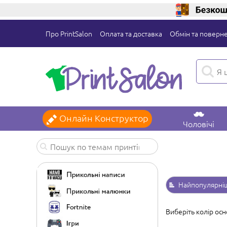
Про PrintSalon
Оплата та доставка
Обмін та поверн
Онлайн Конструктор
Чоловічі
Найпопулярні
Виберіть колір осн