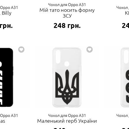
Чохол для Oppo A31
 Oppo A31
Чохол 
Мій тато носить форму
 Billy
K
ЗСУ
грн.
248
грн.
2
 Oppo A31
Чохол для Oppo A31
Чохол 
aas
Маленький герб України