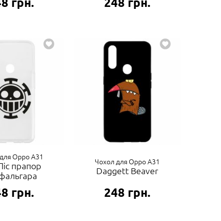
48
грн.
248
грн.
для Oppo A31
Чохол для Oppo A31
Піс прапор
Daggett Beaver
фальгара
48
грн.
248
грн.