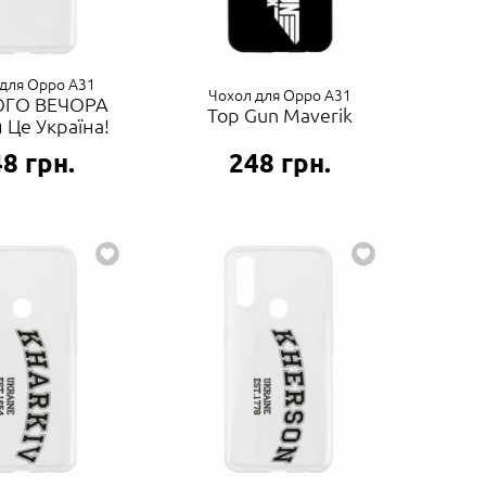
для Oppo A31
Чохол для Oppo A31
ГО ВЕЧОРА
Top Gun Maverik
 Це Україна!
48
грн.
248
грн.