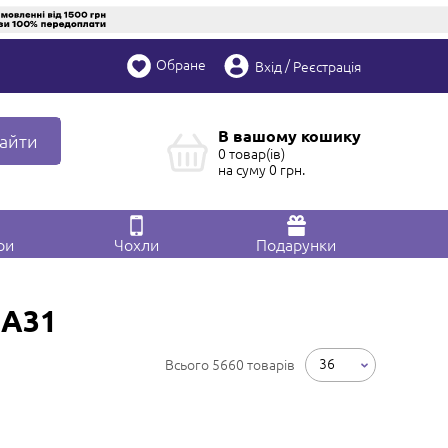
Обране
/
Вхід
Реєстрація
В вашому кошику
айти
0 товар(ів)
на суму
0
грн.
ри
Чохли
Подарунки
 A31
36
Всього 5660 товарів