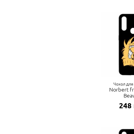
Чохол для
Norbert f
Bea
248