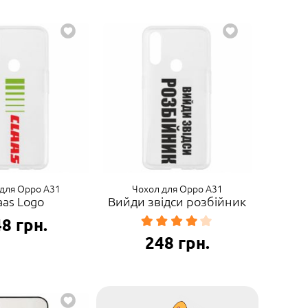
для Oppo A31
Чохол для Oppo A31
aas Logo
Вийди звідси розбійник
48
грн.
248
грн.