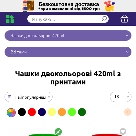
Чашки двокольорові 420ml
Всі теми
Чашки двокольорові 420ml з
принтами
18
Найпопулярніщі