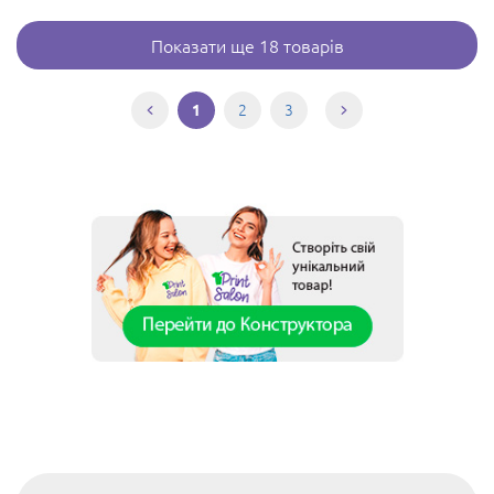
Показати ще 18 товарів
2
3
1