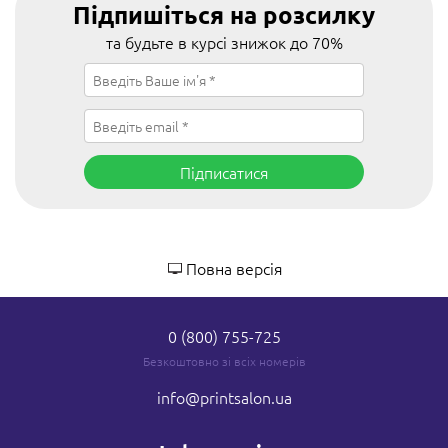
Підпишіться на розсилку
та будьте в курсі знижок до 70%
Підписатися
Повна версія
0 (800) 755-725
Безкоштовно зі всіх номерів
info
@printsalon.ua