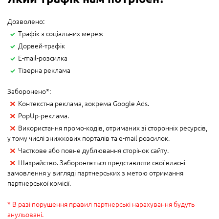
Дозволено:
Трафік з соціальних мереж
Дорвей-трафік
Е-mail-розсилка
Тізерна реклама
Заборонено*:
Контекстна реклама, зокрема Google Ads.
PopUp-реклама.
Використання промо-кодів, отриманих зі сторонніх ресурсів,
у тому числі знижкових порталів та e-mail розсилок.
Часткове або повне дублювання сторінок сайту.
Шахрайство. Забороняється представляти свої власні
замовлення у вигляді партнерських з метою отримання
партнерської комісії.
* В разі порушення правил партнерські нарахування будуть
анульовані.