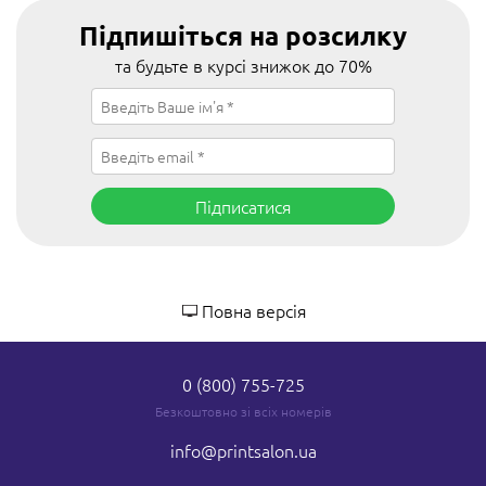
Підпишіться на розсилку
та будьте в курсі знижок до 70%
Підписатися
Повна версія
0 (800) 755-725
Безкоштовно зі всіх номерів
info
@printsalon.ua