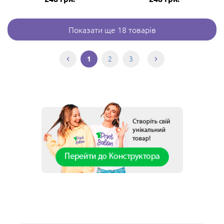
Показати ще 18 товарів
2
3
1