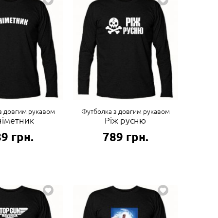
з довгим рукавом
Футболка з довгим рукавом
німетник
Ріж русню
89
грн.
789
грн.