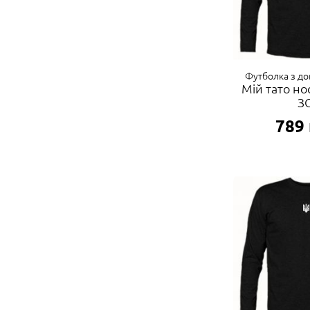
Футболка з д
Мій тато н
З
789