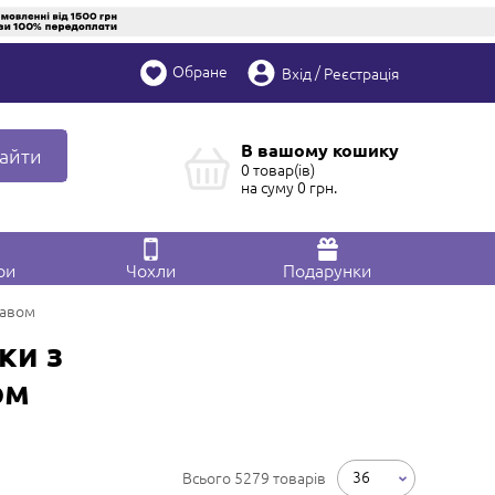
Обране
/
Вхід
Реєстрація
В вашому кошику
айти
0 товар(ів)
на суму
0
грн.
ри
Чохли
Подарунки
кавом
ки з
ом
36
Всього 5279 товарів