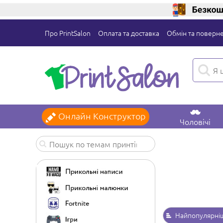
Про PrintSalon
Оплата та доставка
Обмін та поверн
Онлайн Конструктор
Чоловічі
Найпопулярні