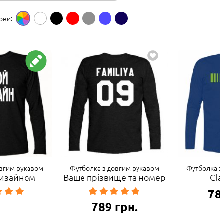
ови:
овгим рукавом
Футболка з довгим рукавом
Футболка 
 дизайном
Ваше прізвище та номер
Cl
7
789
грн.