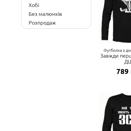
Хобі
Без малюнків
Розпродаж
Футболка з д
Завжди перш
Д
789