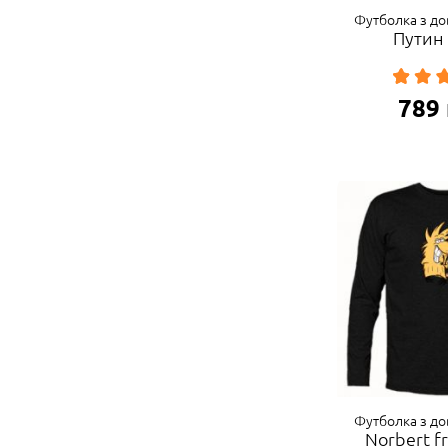
Футболка з д
Путин
789
Футболка з д
Norbert f