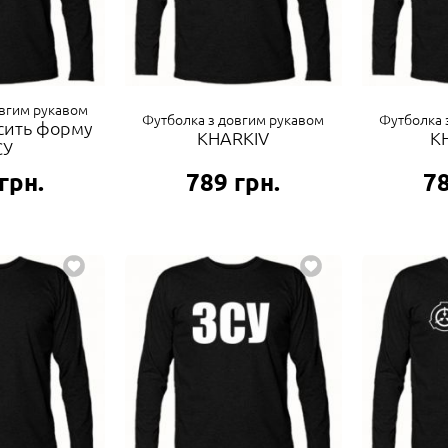
овгим рукавом
Футболка з довгим рукавом
Футболка 
осить форму
KHARKIV
K
СУ
грн.
789
грн.
7