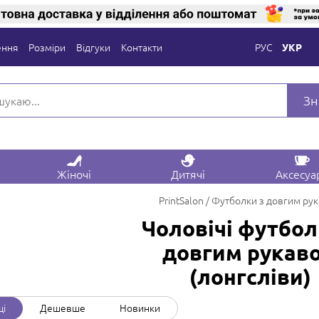
ення
Розміри
Відгуки
Контакти
РУС
УКР
Зн
Жіночі
Дитячі
Аксесуа
PrintSalon
Футболки з довгим ру
Чоловічі футбол
довгим рукав
(лонгсліви)
щі
Дешевше
Новинки