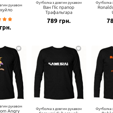
Футболка з довгим рукавом
Футболка 
овгим рукавом
Ван Піс прапор
Ronald
 хуйло
Трафальгара
789
грн.
7
грн.
овгим рукавом
Футболка з довгим рукавом
Футболка 
rom Angry