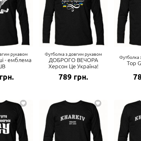
овгим рукавом
Футболка з довгим рукавом
Футболка 
і - емблема
ДОБРОГО ВЕЧОРА
Top G
ШВ
Херсон Це Україна!
грн.
789
грн.
7