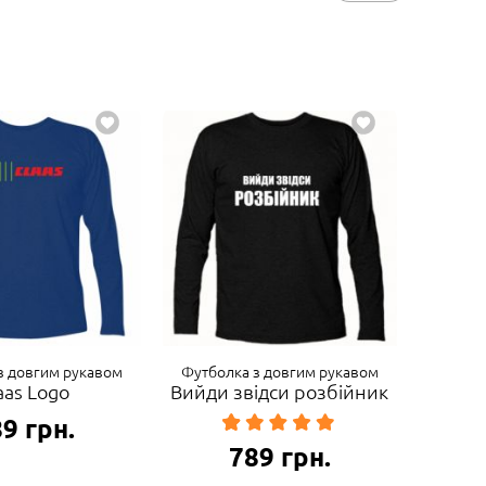
з довгим рукавом
Футболка з довгим рукавом
aas Logo
Вийди звідси розбійник
89
грн.
789
грн.