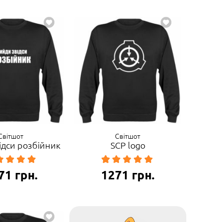
Світшот
Світшот
ідси розбійник
SCP logo
71
грн.
1271
грн.