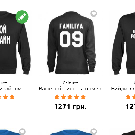
тшот
Світшот
 дизайном
Ваше прізвище та номер
Вийди зв
1271
грн.
12