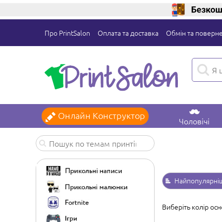
Про PrintSalon
Оплата та доставка
Обмін та поверн
Онлайн Конструктор
Чоловічі
Найпопулярні
Виберіть колір осн