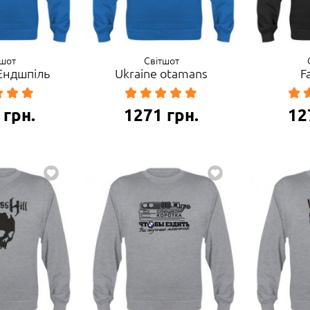
тшот
Світшот
 Ендшпіль
Ukraine otamans
F
грн.
1271
грн.
12