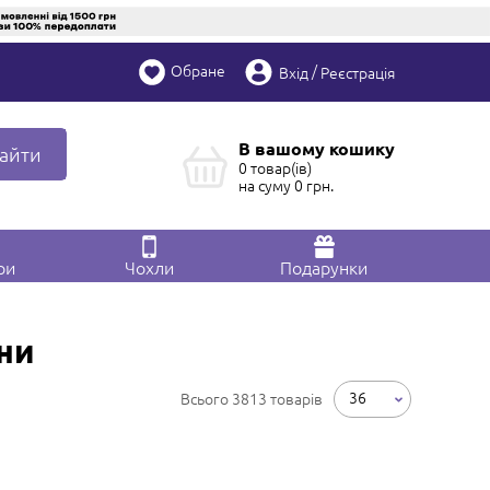
Обране
/
Вхід
Реєстрація
В вашому кошику
айти
0 товар(ів)
на суму
0
грн.
ри
Чохли
Подарунки
ни
36
Всього 3813 товарів