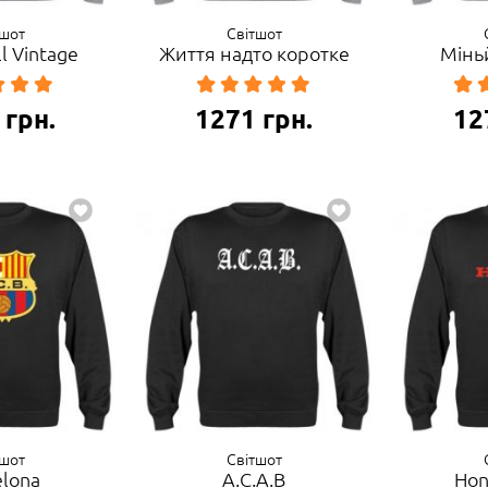
тшот
Світшот
ll Vintage
Життя надто коротке
Мінь
грн.
1271
грн.
12
тшот
Світшот
elona
A.C.A.B
Hon