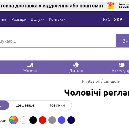
ення
Розміри
Відгуки
Контакти
РУС
УКР
Зн
Жіночі
Дитячі
Аксесуа
PrintSalon
Світшоти
Чоловічі регла
щі
Дешевше
Новинки
ови: