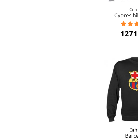
Сві
Cypres hi
1271
Сві
Barc