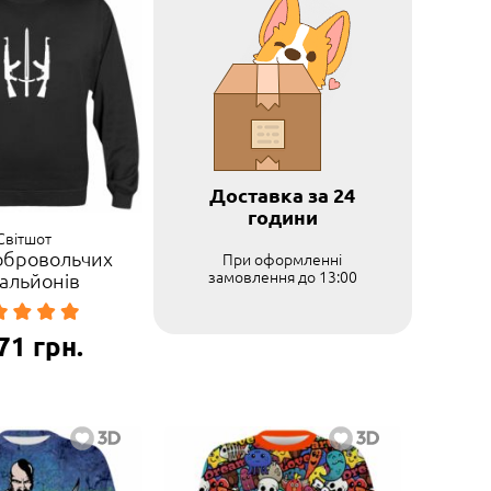
Доставка за 24
години
Світшот
обровольчих
При оформленні
замовлення до 13:00
альйонів
71
грн.