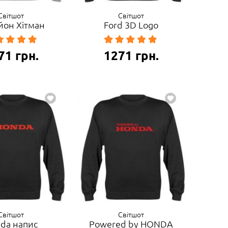
Світшот
Світшот
йон Хітман
Ford 3D Logo
71
грн.
1271
грн.
Світшот
Світшот
da напис
Powered by HONDA