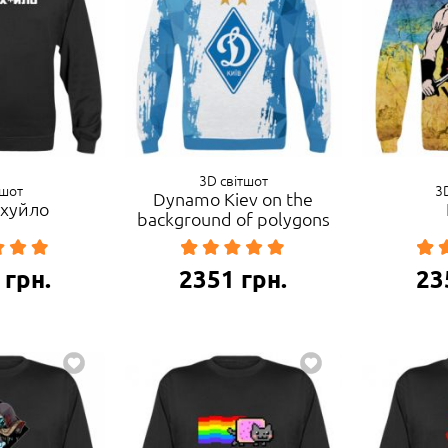
3D світшот
тшот
3
Dynamo Kiev on the
 хуйло
background of polygons
грн.
2351
грн.
23