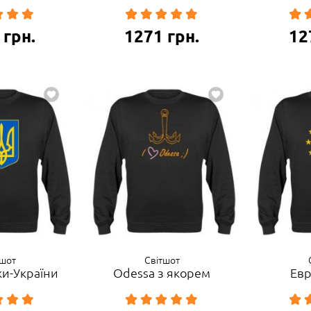
грн.
1271
грн.
12
тшот
Світшот
ки-України
Odessa з якорем
Евр