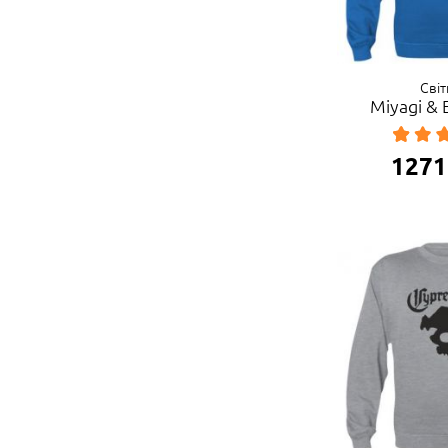
Сві
Miyagi &
1271