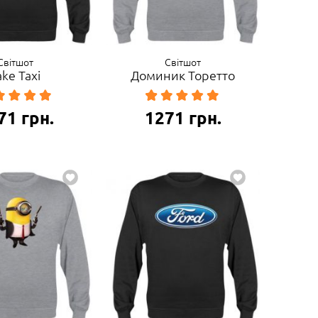
Світшот
Світшот
ake Taxi
Доминик Торетто
71
грн.
1271
грн.