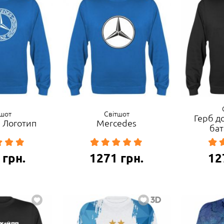
тшот
Світшот
Герб д
 Логотип
Mercedes
бат
грн.
1271
грн.
12