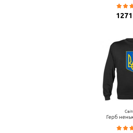
1271
Сві
Герб нень