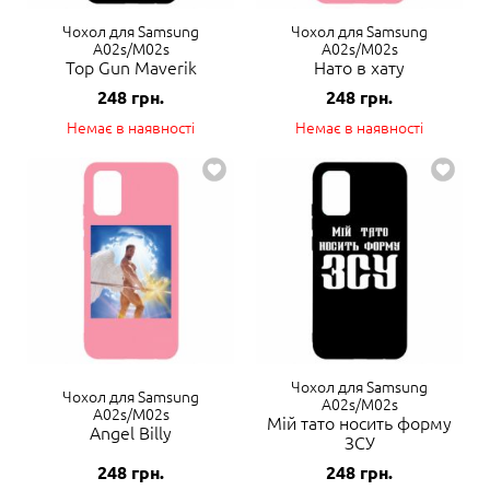
Чохол для Samsung
Чохол для Samsung
A02s/M02s
A02s/M02s
Top Gun Maverik
Нато в хату
248
грн.
248
грн.
Немає в наявності
Немає в наявності
Чохол для Samsung
Чохол для Samsung
A02s/M02s
A02s/M02s
Мій тато носить форму
Angel Billy
ЗСУ
248
грн.
248
грн.