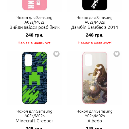
Чохол для Samsung
Чохол для Samsung
A02s/M02s
A02s/M02s
Вийди звідси розбійник
Дамбіл Бамбас з 2014
248
грн.
248
грн.
Немає в наявності
Немає в наявності
Чохол для Samsung
Чохол для Samsung
A02s/M02s
A02s/M02s
Minecraft Creeper
Albedo
248
грн.
248
грн.