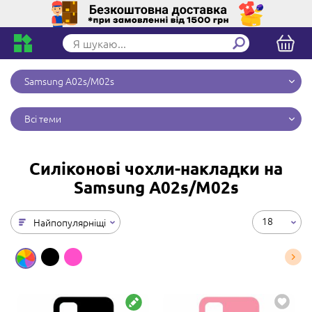
Samsung A02s/M02s
Всі теми
Силіконові чохли-накладки на
Samsung A02s/M02s
18
Найпопулярніщі