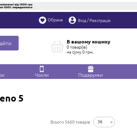
Обране
/
Вхід
Реєстрація
В вашому кошику
айти
0 товар(ів)
на суму
0
грн.
ри
Чохли
Подарунки
eno 5
36
Всього 5660 товарів