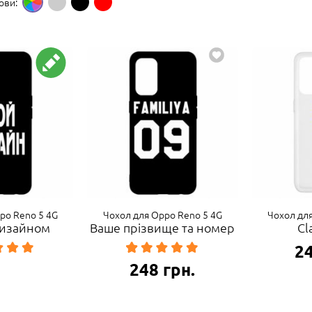
ови:
po Reno 5 4G
Чохол для Oppo Reno 5 4G
Чохол дл
 дизайном
Ваше прізвище та номер
Cl
2
248
грн.