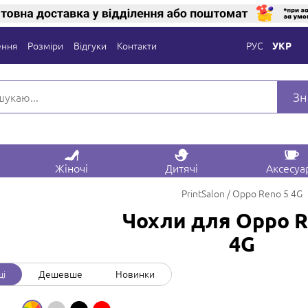
ення
Розміри
Відгуки
Контакти
РУС
УКР
Зн
Жіночі
Дитячі
Аксесуа
PrintSalon
Oppo Reno 5 4G
Чохли для Oppo R
4G
щі
Дешевше
Новинки