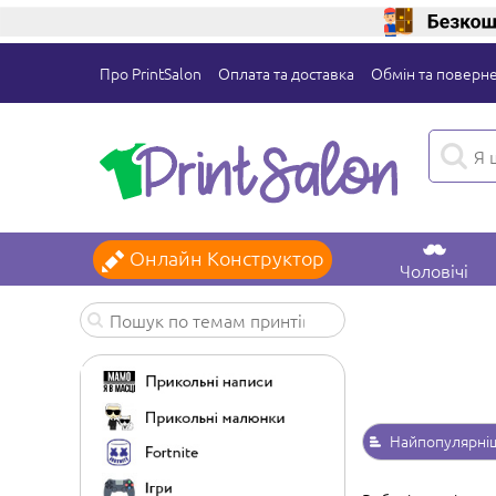
Про PrintSalon
Оплата та доставка
Обмін та поверн
Онлайн Конструктор
Чоловічі
Найпопулярні