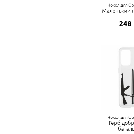
Чохол для Op
Маленький г
248
Чохол для Op
Герб доб
батал