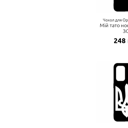
Чохол для Op
Мій тато н
З
248