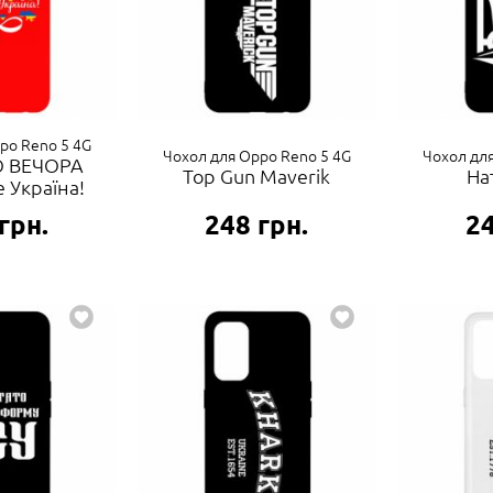
po Reno 5 4G
Чохол для Oppo Reno 5 4G
Чохол дл
 ВЕЧОРА
Top Gun Maverik
На
 Україна!
грн.
248
грн.
2