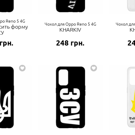
po Reno 5 4G
Чохол для Oppo Reno 5 4G
Чохол дл
осить форму
KHARKIV
K
СУ
грн.
248
грн.
2