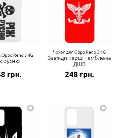
Чохол для Oppo Reno 5 4G
я Oppo Reno 5 4G
Завжди перші - емблема
ж русню
ДШВ
48
грн.
248
грн.