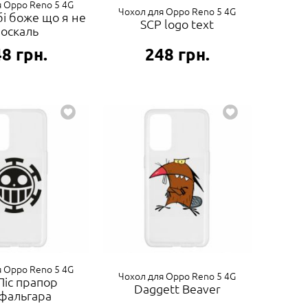
я Oppo Reno 5 4G
Чохол для Oppo Reno 5 4G
і боже що я не
SCP logo text
оскаль
48
грн.
248
грн.
я Oppo Reno 5 4G
Чохол для Oppo Reno 5 4G
Піс прапор
Daggett Beaver
фальгара