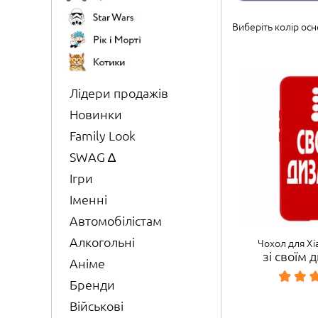
Виберіть колір осн
Лідери продажів
Новинки
Family Look
SWAG ∆
Ігри
Іменні
Автомобілістам
Алкогольні
Чохол для Xi
зі своїм
Аніме
Бренди
Військові