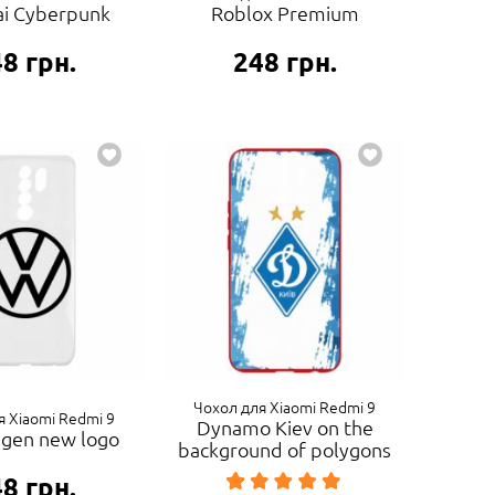
i Cyberpunk
Roblox Premium
48
грн.
248
грн.
Чохол для Xiaomi Redmi 9
я Xiaomi Redmi 9
Dynamo Kiev on the
gen new logo
background of polygons
48
грн.