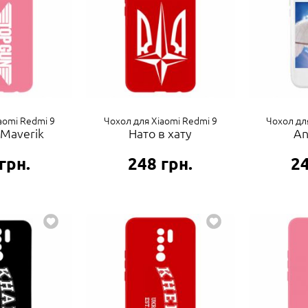
aomi Redmi 9
Чохол для Xiaomi Redmi 9
Чохол дл
 Maverik
Нато в хату
An
грн.
248
грн.
2