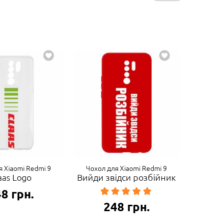
я Xiaomi Redmi 9
Чохол для Xiaomi Redmi 9
aas Logo
Вийди звідси розбійник
48
грн.
248
грн.