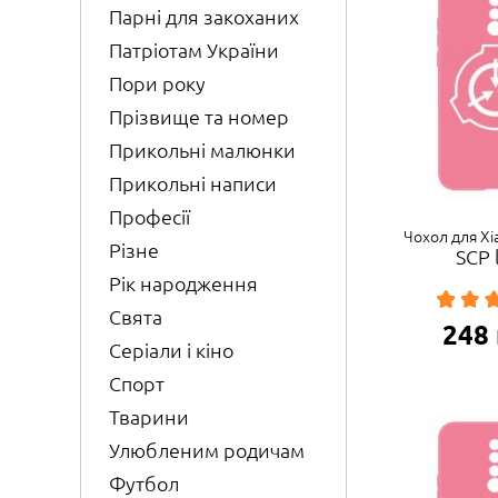
Парні для закоханих
Патріотам України
Пори року
Прізвище та номер
Прикольні малюнки
Прикольні написи
Професії
Чохол для Xi
Різне
SCP 
Рік народження
Свята
248
Серіали і кіно
Спорт
Тварини
Улюбленим родичам
Футбол