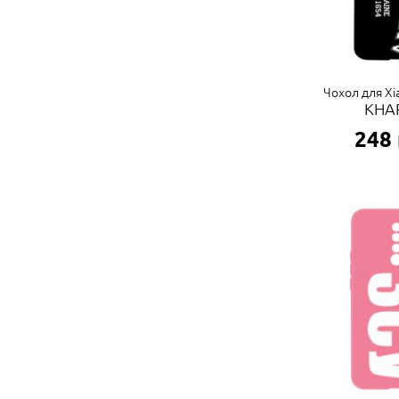
Чохол для Xi
KHA
248