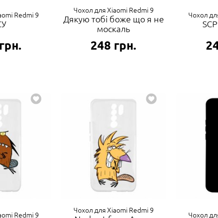
Чохол для Xiaomi Redmi 9
aomi Redmi 9
Чохол дл
Дякую тобі боже що я не
СУ
SCP
москаль
грн.
248
грн.
2
Чохол для Xiaomi Redmi 9
aomi Redmi 9
Чохол дл