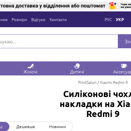
ення
Розміри
Відгуки
Контакти
РУС
УКР
Зн
Жіночі
Дитячі
Аксесуа
PrintSalon
Xiaomi Redmi 9
Силіконові чох
накладки на Xi
Redmi 9
щі
Дешевше
Новинки