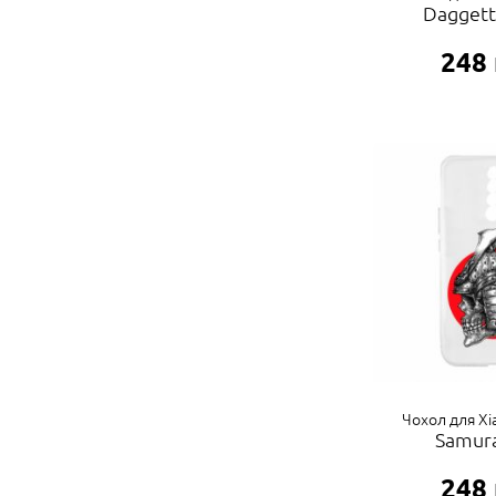
Daggett
248
Чохол для Xi
Samura
248