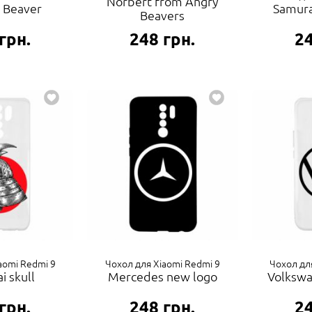
Norbert from Angry
 Beaver
Samura
Beavers
грн.
248
грн.
2
aomi Redmi 9
Чохол для Xiaomi Redmi 9
Чохол дл
i skull
Mercedes new logo
Volkswa
грн.
248
грн.
2