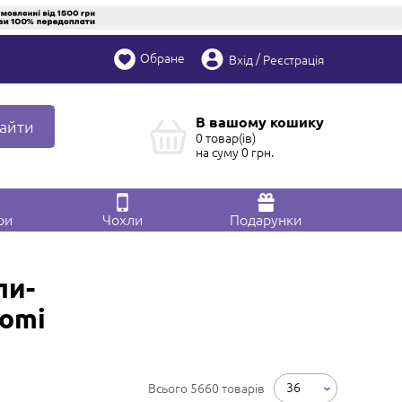
Обране
/
Вхід
Реєстрація
В вашому кошику
айти
0 товар(ів)
на суму
0
грн.
ри
Чохли
Подарунки
ли-
aomi
36
Всього 5660 товарів