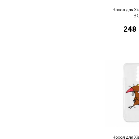
Чохол для Xi
З
248
Чохол для Xi