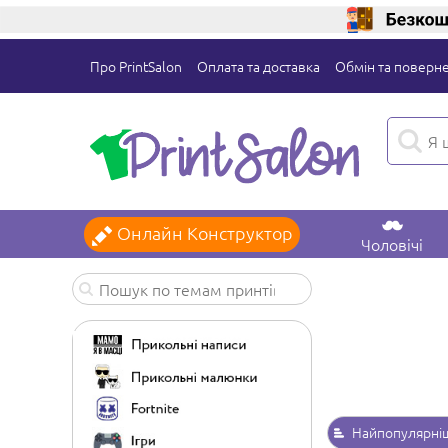
Про PrintSalon
Оплата та доставка
Обмін та поверн
Онлайн Конструктор
Чоловічі
Найпопулярні