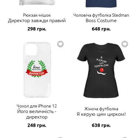
Рюкзак-мішок
Чоловіча футболка Stedman
Директор завжди правий
Boss Costume
298
грн.
648
грн.
Чохол для iPhone 12
Жіноча футболка
Його величність -
Я керую цим цирком!
директор
248
грн.
638
грн.