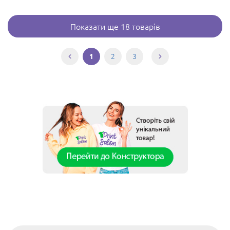
Показати ще 18 товарів
2
3
1