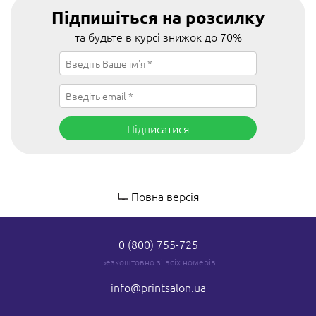
Підпишіться на розсилку
та будьте в курсі знижок до 70%
Підписатися
Повна версія
0 (800) 755-725
Безкоштовно зі всіх номерів
info
@printsalon.ua