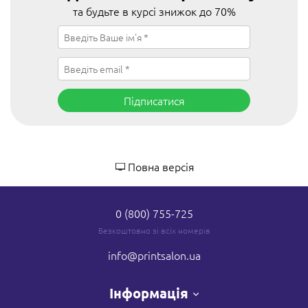
та будьте в курсі знижок до 70%
Підписатися
Повна версія
0 (800) 755-725
Безкоштовно зі всіх номерів
info
@printsalon.ua
Інформація