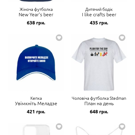
Жіноча футболка
Дитячий бодік
New Year's beer
I like crafts beer
638
грн.
435
грн.
Кепка
Чоловіча футболка Stedman
Увімкніть Меладзе
План на день
421
грн.
648
грн.