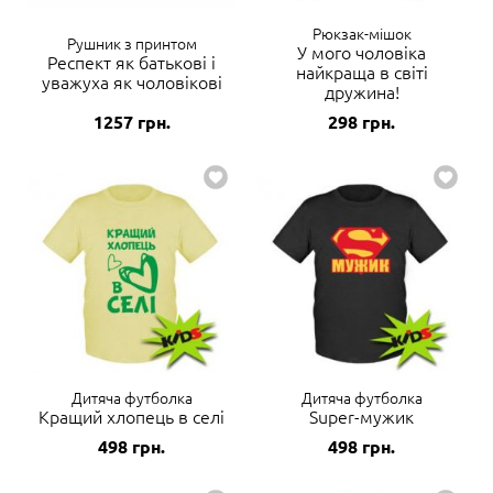
Рюкзак-мішок
Рушник з принтом
У мого чоловіка
Респект як батькові і
найкраща в світі
уважуха як чоловікові
дружина!
1257
грн.
298
грн.
Дитяча футболка
Дитяча футболка
Кращий хлопець в селі
Super-мужик
498
грн.
498
грн.