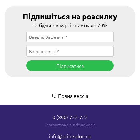
Підпишіться на розсилку
та будьте в курсі знижок до 70%
Підписатися
Повна версія
0 (800) 755-725
Безкоштовно зі всіх номерів
info
@printsalon.ua