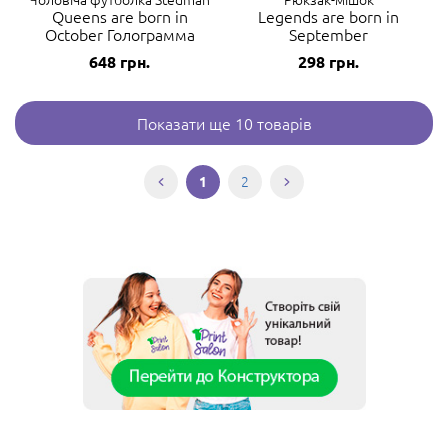
Queens are born in
Legends are born in
October Голограмма
September
648
грн.
298
грн.
Показати ще 10 товарів
2
1