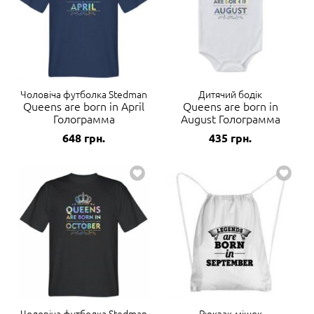
Чоловіча футболка Stedman
Дитячий бодік
Queens are born in April
Queens are born in
Голограмма
August Голограмма
648
грн.
435
грн.
Чоловіча футболка Stedman
Рюкзак-мішок