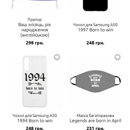
Прапор
Ваш місяць, рік
Чохол для Samsung A50
народження
1997 Born to win
(англійською)
298
грн.
248
грн.
Чохол для Samsung A50
Маска багаторазова
1994 Born to win
Legends are born in April
248
грн.
231
грн.