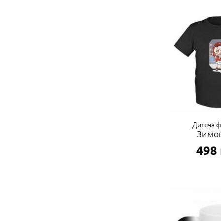
Дитяча 
Зимов
498