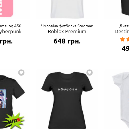
Samsung A50
Чоловіча футболка Stedman
Дитя
Cyberpunk
Roblox Premium
Desti
грн.
648
грн.
4