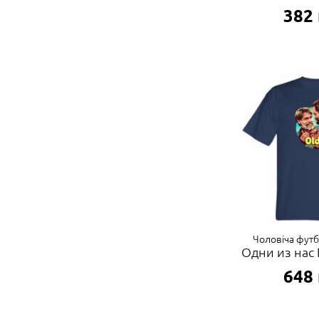
382
Чоловіча фут
Одни из нас
648