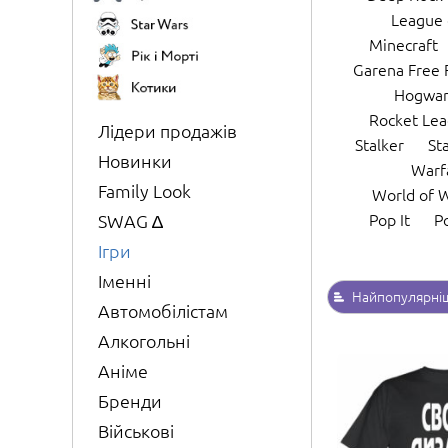
League 
Minecraft
Garena Free 
Hogwar
Rocket Le
Лідери продажів
Stalker
St
Новинки
Warf
Family Look
World of 
Pop It
P
SWAG ∆
Ігри
Іменні
Найпопулярні
Автомобілістам
Алкогольні
Аніме
Бренди
Військові