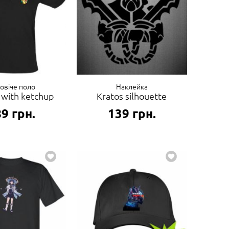
овіче поло
Наклейка
 with ketchup
Kratos silhouette
89
грн.
139
грн.