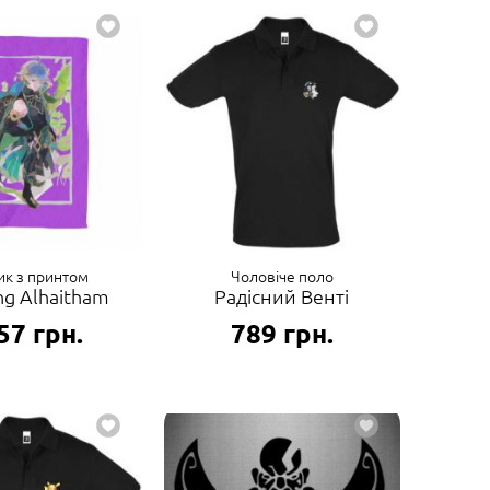
к з принтом
Чоловіче поло
ng Alhaitham
Радісний Венті
57
грн.
789
грн.