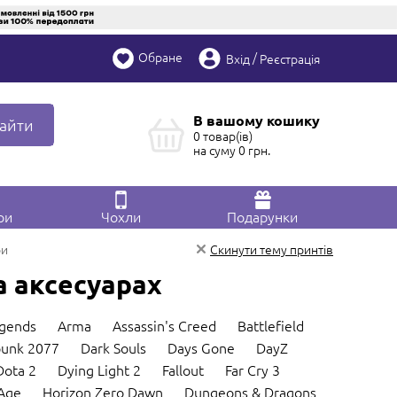
Обране
/
Вхід
Реєстрація
В вашому кошику
айти
0 товар(ів)
на суму
0
грн.
ри
Чохли
Подарунки
ри
Скинути тему принтів
та аксесуарах
gends
Arma
Assassin's Creed
Battlefield
unk 2077
Dark Souls
Days Gone
DayZ
Dota 2
Dying Light 2
Fallout
Far Cry 3
Age
Horizon Zero Dawn
Dungeons & Dragons