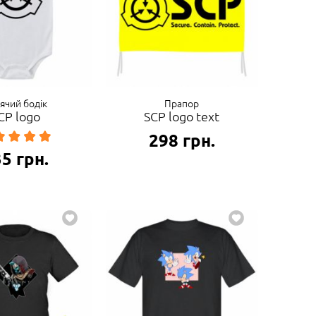
ячий бодік
Прапор
CP logo
SCP logo text
298
грн.
35
грн.