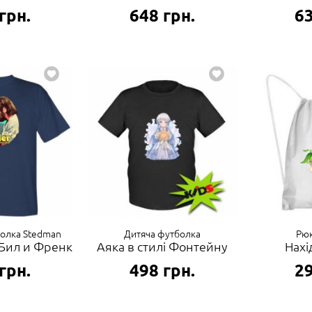
грн.
648
грн.
6
болка Stedman
Дитяча футболка
Рюк
 Бил и Френк
Аяка в стилі Фонтейну
Нахі
грн.
498
грн.
2