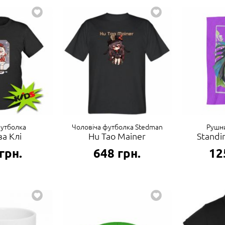
футболка
Чоловіча футболка Stedman
Рушни
а Клі
Hu Tao Mainer
Standi
грн.
648
грн.
12