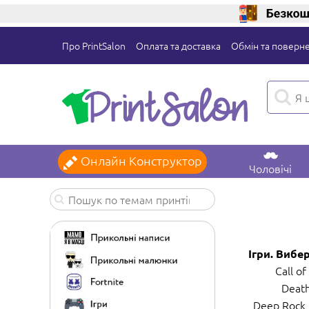
Про PrintSalon
Оплата та доставка
Обмін та поверн
Онлайн Конструктор
Чоловічі
Ігри. Вибер
Call of
Death
Deep Rock 