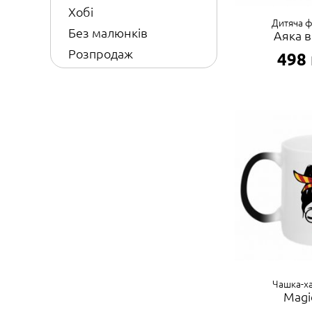
Хобі
Дитяча 
Без малюнків
Аяка в
Розпродаж
498
Чашка-х
Magic