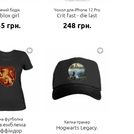
ячий бодік
Чохол для iPhone 12 Pro
blox girl
Crit fast - die last
35
грн.
248
грн.
ча футболка
Кепка-тракер
а емблема
Hogwarts Legacy.
иффіндор