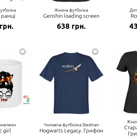
футболка
Жіноча футболка
Дит
 рамці
Genshin loading screen
Ro
грн.
638
грн.
4
Жіно
амелеон
Чоловіча футболка Stedman
Стар
 girl
Hogwarts Legacy. Грифон
Гр