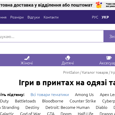
ення
Розміри
Відгуки
Контакти
РУС
УКР
Зн
Жіночі
Дитячі
Аксесуа
PrintSalon
Каталог товарів
Іг
Ігри в принтах на одязі 
Всі товари тематики
Among Us
Apex Le
іть підтему:
 Duty
Battletoads
Bloodborne
Counter Strike
Cyberp
 Stranding
Destiny
Detroit: Become Human
Diablo
Galactic
God of War
GTA
Doom
Half-Life
Dragon 