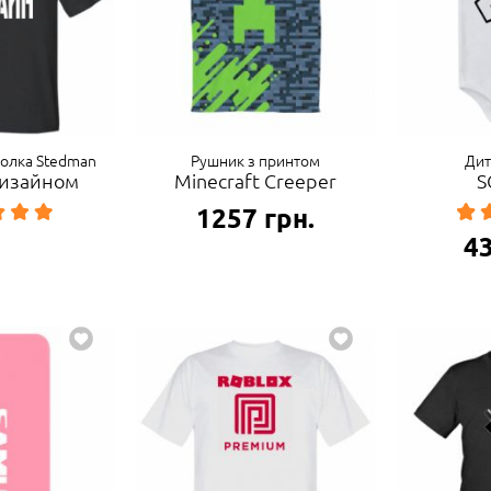
болка Stedman
Рушник з принтом
Дит
 дизайном
Minecraft Creeper
S
1257
грн.
4