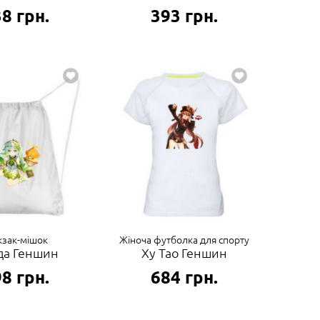
38
грн.
393
грн.
зак-мішок
Жіноча футболка для спорту
да Геншин
Ху Тао Геншин
98
грн.
684
грн.