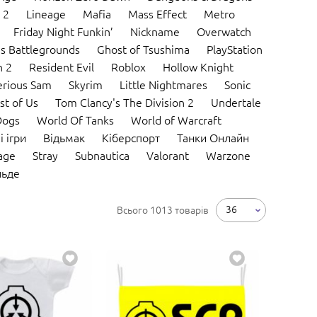
 2
Lineage
Mafia
Mass Effect
Metro
Friday Night Funkin’
Nickname
Overwatch
s Battlegrounds
Ghost of Tsushima
PlayStation
 2
Resident Evil
Roblox
Hollow Knight
erious Sam
Skyrim
Little Nightmares
Sonic
st of Us
Tom Clancy's The Division 2
Undertale
Dogs
World Of Tanks
World of Warcraft
і ігри
Відьмак
Кіберспорт
Танки Онлайн
lage
Stray
Subnautica
Valorant
Warzone
льде
36
Всього 1013 товарів