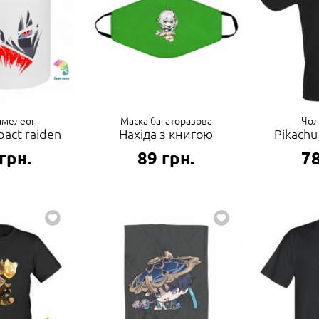
амелеон
Маска багаторазова
Чол
pact raiden
Нахіда з книгою
Pikachu
грн.
89
грн.
7