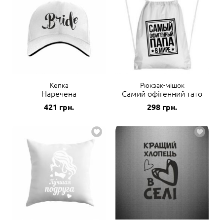
Кепка
Рюкзак-мішок
Наречена
Самий офігенний тато
421
грн.
298
грн.