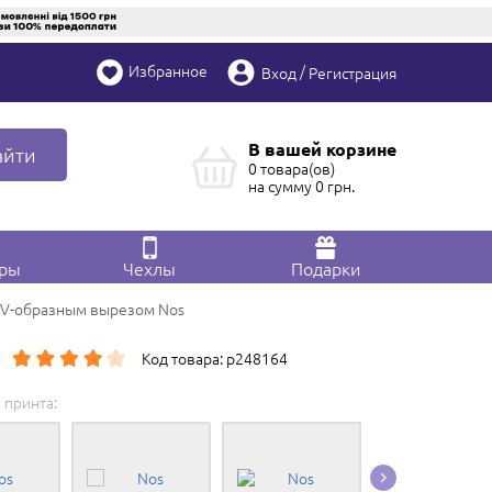
Избранное
/
Вход
Регистрация
В вашей корзине
айти
0 товара(ов)
на сумму
0
грн.
ары
Чехлы
Подарки
 V-образным вырезом Nos
Код товара: p248164
 принта:
Редактировать в
Конструкторе