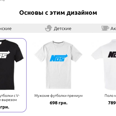
Основы с этим дизайном
нские
Детские
Ак
тболки с V-
Мужские футболки премиум
Поло 
м вырезом
698 грн.
789
 грн.