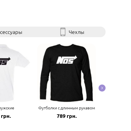
сессуары
Чехлы
мужские
Футболки с длинным рукавом
Мужские футб
 грн.
789 грн.
687