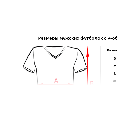
Размеры мужских футболок c V-
Разм
S
M
L
X
XX
A (с
* указанн
в б