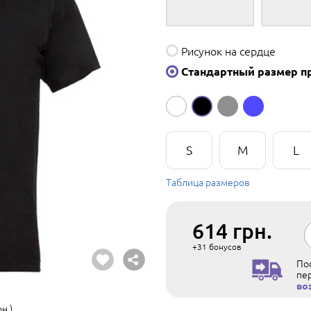
Рисунок на сердце
Стандартный размер п
S
M
L
Таблица размеров
614
грн.
+31
бонусов
Пос
пе
во
н.)