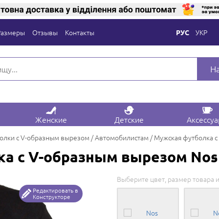
Размеры
Отзывы
Контакты
УКР
РУС
Н
Женские
Детские
Аксессу
олки с V-образным вырезом
Автомобилистам
Мужская футболка с
а с V-образным вырезом Nos
Выберите цвет, размер товара и
Редактировать в
Конструкторе