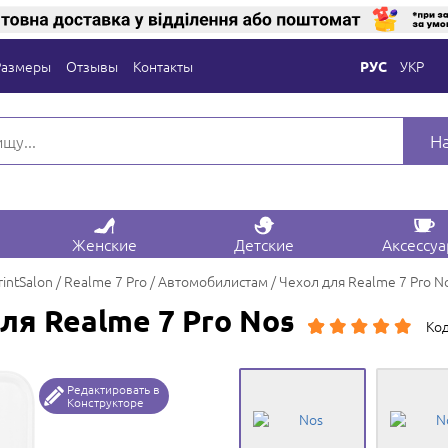
Размеры
Отзывы
Контакты
УКР
РУС
Н
Женские
Детские
Аксессу
rintSalon
Realme 7 Pro
Автомобилистам
Чехол для Realme 7 Pro N
ля Realme 7 Pro Nos
Код
Редактировать в
Конструкторе