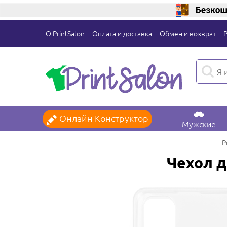
О PrintSalon
Оплата и доставка
Обмен и возврат
Онлайн Конструктор
Мужские
P
Чехол д