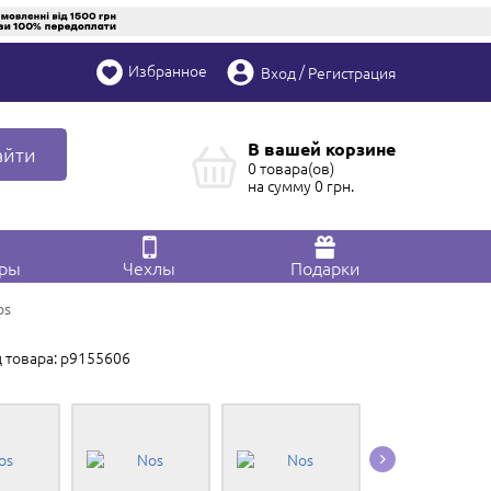
Избранное
/
Вход
Регистрация
В вашей корзине
айти
0 товара(ов)
на сумму
0
грн.
ары
Чехлы
Подарки
os
 товара: p9155606