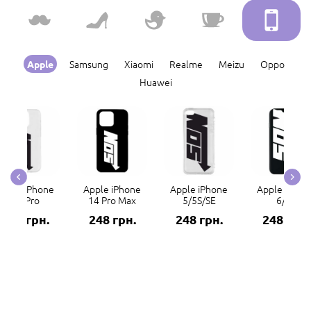
Samsung
Xiaomi
Realme
Meizu
Oppo
Apple
Huawei
Apple iPhone
Apple iPhone
Apple iPhone
Apple iPhon
14 Pro
14 Pro Max
5/5S/SE
6/6S
248 грн.
248 грн.
248 грн.
248 грн.