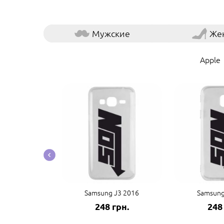
Мужские
Же
Apple
te 20 Ultra
Samsung J3 2016
Samsung
грн.
248 грн.
248