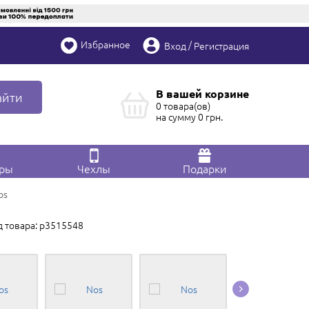
Избранное
/
Вход
Регистрация
В вашей корзине
айти
0 товара(ов)
на сумму
0
грн.
ары
Чехлы
Подарки
os
д товара: p3515548