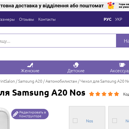
Размеры
Отзывы
Контакты
УКР
РУС
Н
Женские
Детские
Аксессу
rintSalon
Samsung A20
Автомобилистам
Чехол для Samsung A20 N
ля Samsung A20 Nos
Ко
Редактировать в
Конструкторе