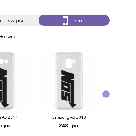
сессуары
Чехлы
Huawei
 A5 2017
Samsung A8 2018
Samsung
 грн.
248 грн.
248