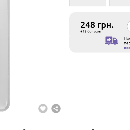
248
грн.
+12
бонусов
Пос
пе
во