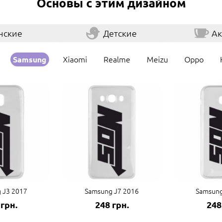
Основы с этим дизайном
нские
Детские
Ак
Xiaomi
Realme
Meizu
Oppo
Samsung
 J3 2017
Samsung J7 2016
Samsung
 грн.
248 грн.
248