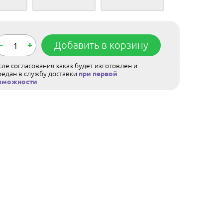
-
+
Добавить в корзину
ле согласования заказ будет изготовлен и
редан в службу доставки
при первой
зможности