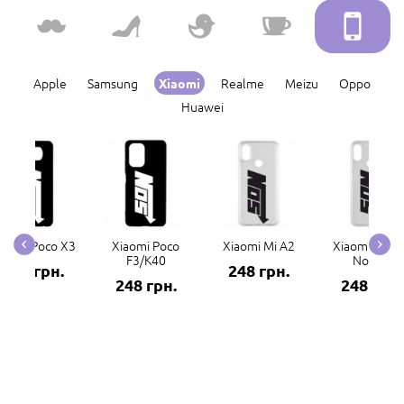
Apple
Samsung
Realme
Meizu
Oppo
Xiaomi
Huawei
iaomi Poco X3
Xiaomi Poco
Xiaomi Mi A2
Xiaomi Redm
F3/K40
Note 7
248 грн.
248 грн.
248 грн.
248 грн.