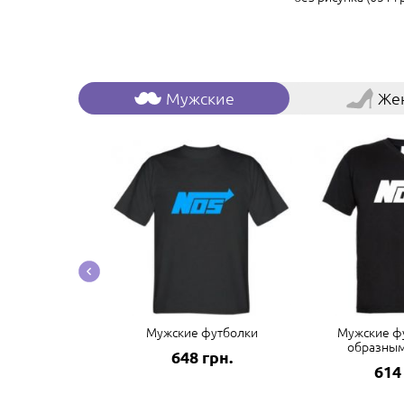
Мужские
Же
боксеры
Мужские футболки
Мужские фу
образны
грн.
648 грн.
614