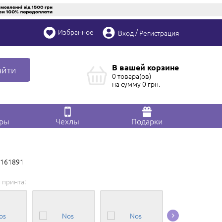
Избранное
/
Вход
Регистрация
В вашей корзине
айти
0 товара(ов)
на сумму
0
грн.
ары
Чехлы
Подарки
p161891
 принта: