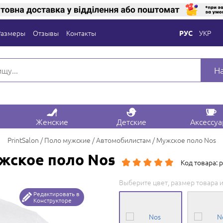
Размеры
Отзывы
Контакты
УКР
РУС
Н
Женские
Детские
Аксессу
PrintSalon
Поло мужские
Автомобилистам
Мужское поло Nos
жское поло Nos
Код товара: 
Выберите цвет, размер товара и
Редактировать в
Конструкторе