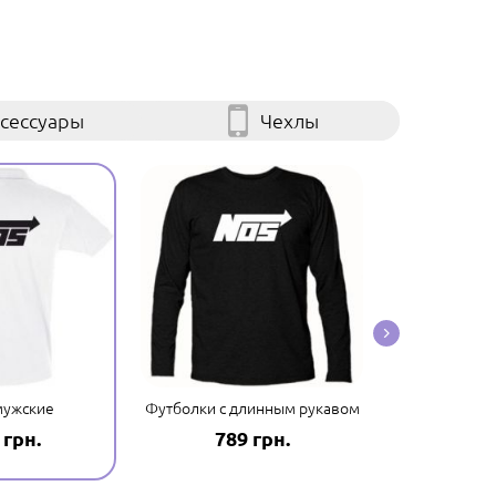
сессуары
Чехлы
мужские
Футболки с длинным рукавом
Мужские футб
 грн.
789 грн.
687