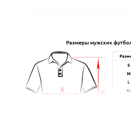
Размеры мужских футбо
Разм
S
M
L
X
XX
XX
A (с