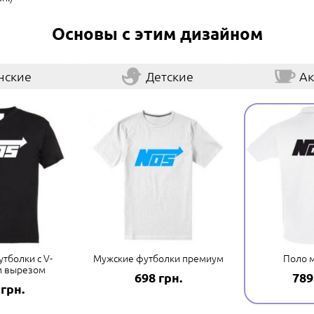
Основы с этим дизайном
нские
Детские
Ак
тболки с V-
Мужские футболки премиум
Поло 
м вырезом
698 грн.
789
 грн.