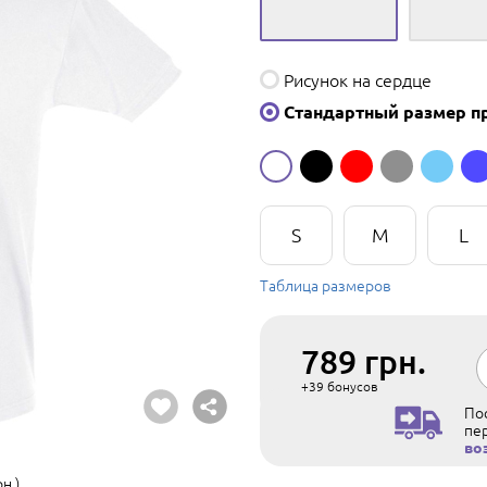
Рисунок на сердце
Стандартный размер п
S
M
L
Таблица размеров
789
грн.
+39
бонусов
Пос
пе
во
н.)