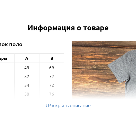
Информация о товаре
лок поло
еры
A
B
49
69
52
72
54
72
58
76
L
62
78
L
Раскрыть описание
66
80
XL
м) - ширина, B (см) - длина *