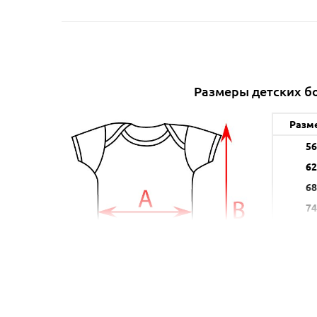
Размеры детских б
Разм
5
6
6
7
8
8
9
A (с