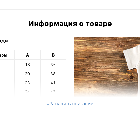
Информация о товаре
оди
еры
A
B
18
35
6
20
38
2
23
41
8
24
43
4
26
46
0
Раскрыть описание
28
50
6
30
52
2
м) - ширина, B (см) - длина *