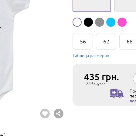
56
62
68
Таблица размеров
435
грн.
+22
бонусов
Пос
пе
во
н.)