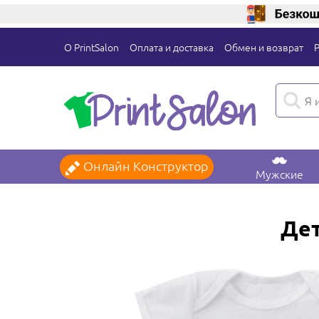
О PrintSalon
Оплата и доставка
Обмен и возврат
Онлайн Конструктор
Мужские
Дет
овать в
торе