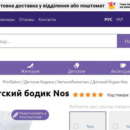
Размеры
Отзывы
Контакты
УКР
РУС
Н
Женские
Детские
Аксессу
PrintSalon
Детские бодики
Автомобилистам
Детский бодик Nos
ский бодик Nos
Код товара:
Выберите цвет, размер товара и
Редактировать в
Конструкторе