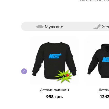
Мужские
Же
е шапки
Детские свитшоты
Детск
грн.
958 грн.
1242