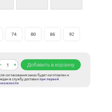
74
80
86
92
-
+
Добавить в корзину
ле согласования заказ будет изготовлен и
редан в службу доставки
при первой
зможности