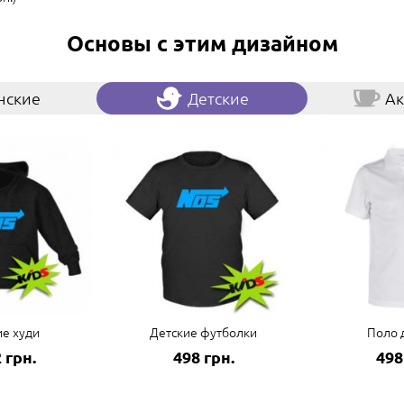
Основы с этим дизайном
нские
Детские
Ак
ие худи
Детские футболки
Поло 
 грн.
498 грн.
498