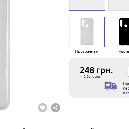
Прозрачный
Черн
248
грн.
+12
бонусов
Пос
пе
во