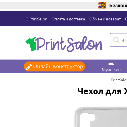
О PrintSalon
Оплата и доставка
Обмен и возврат
Онлайн Конструктор
Мужские
PrintSalo
Чехол для 