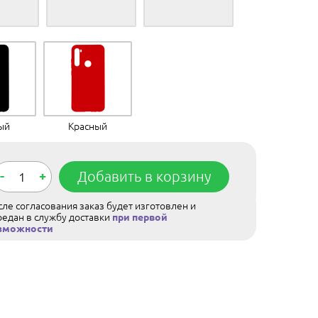
ый
Красный
-
+
Добавить в корзину
ле согласования заказ будет изготовлен и
редан в службу доставки
при первой
зможности