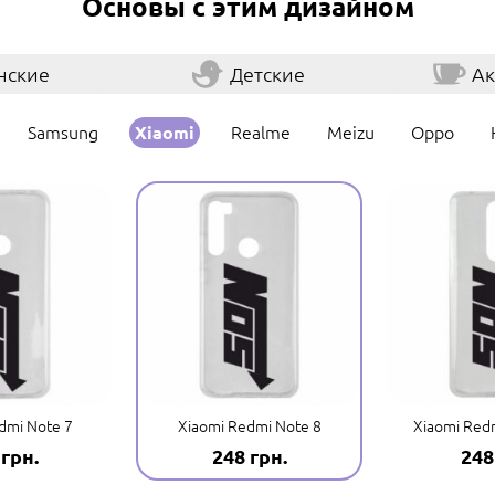
Основы с этим дизайном
нские
Детские
Ак
Samsung
Realme
Meizu
Oppo
Xiaomi
dmi Note 7
Xiaomi Redmi Note 8
Xiaomi Redm
 грн.
248 грн.
248