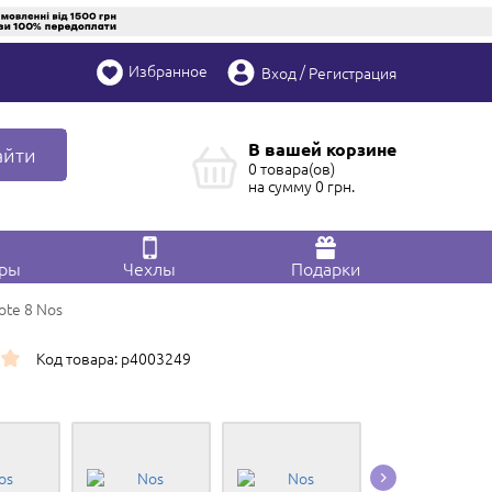
Избранное
/
Вход
Регистрация
В вашей корзине
айти
0 товара(ов)
на сумму
0
грн.
ары
Чехлы
Подарки
ote 8 Nos
Код товара: p4003249