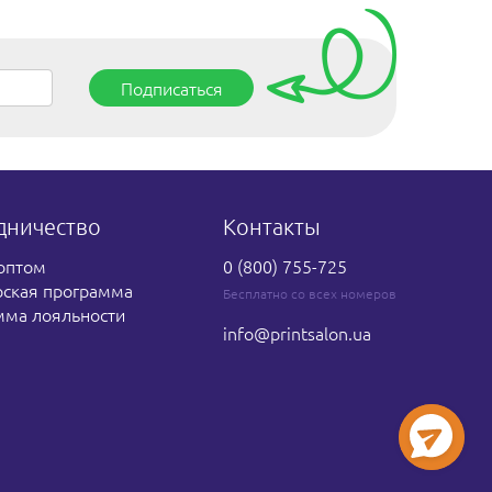
Подписаться
дничество
Контакты
оптом
0 (800) 755-725
рская программа
Бесплатно со всех номеров
мма лояльности
info
@printsalon.ua