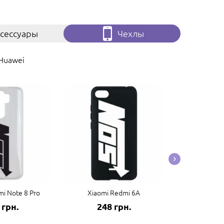
сессуары
Чехлы
Huawei
i Note 8 Pro
Xiaomi Redmi 6A
Xiaomi
 грн.
248 грн.
248