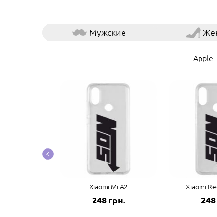
Мужские
Же
Apple
co F3/K40
Xiaomi Mi A2
Xiaomi Re
грн.
248 грн.
248