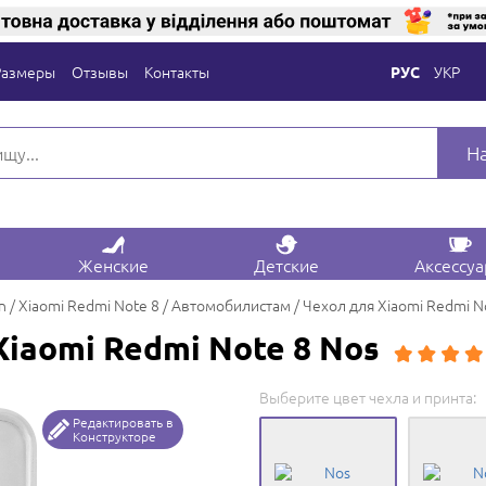
Размеры
Отзывы
Контакты
УКР
РУС
Н
Женские
Детские
Аксессу
n
Xiaomi Redmi Note 8
Автомобилистам
Чехол для Xiaomi Redmi N
Xiaomi Redmi Note 8 Nos
Выберите цвет чехла и принта:
Редактировать в
Конструкторе