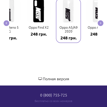
Oppo Reno 5
Oppo Find X2
Oppo A5/A9
Oppo A5s/A
4G
2020
248 грн.
248 грн.
248 грн.
248 грн.
Полная версия
0 (800) 755-725
Бесплатно со всех номеров