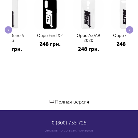
Oppo Reno 5
Oppo Find X2
Oppo A5/A9
Oppo A5s/A
4G
2020
248 грн.
248 грн.
248 грн.
248 грн.
Полная версия
0 (800) 755-725
Бесплатно со всех номеров