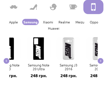
Apple
Xiaomi
Realme
Meizu
Oppo
Samsung
Huawei
amsung Note
Samsung Note
Samsung J3
Samsung J
20
20 Ultra
2016
2017
248 грн.
248 грн.
248 грн.
248 грн.