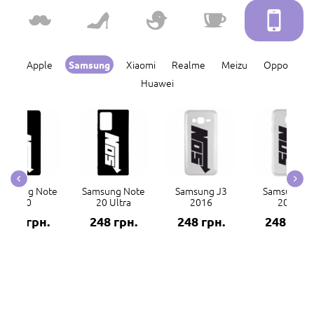
Apple
Xiaomi
Realme
Meizu
Oppo
Samsung
Huawei
amsung Note
Samsung Note
Samsung J3
Samsung J
20
20 Ultra
2016
2017
248 грн.
248 грн.
248 грн.
248 грн.