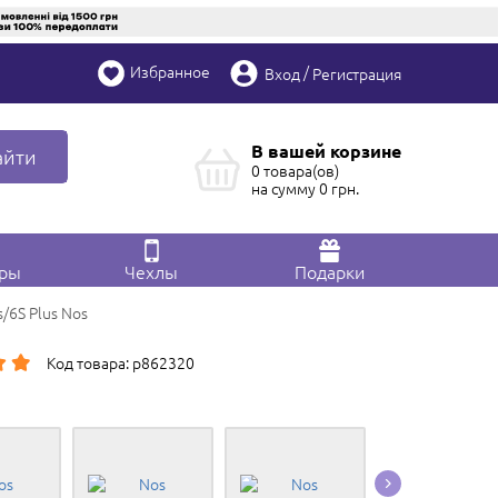
Избранное
/
Вход
Регистрация
В вашей корзине
айти
0 товара(ов)
на сумму
0
грн.
ары
Чехлы
Подарки
s/6S Plus Nos
Код товара: p862320