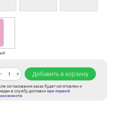
вый
-
+
Добавить в корзину
ле согласования заказ будет изготовлен и
редан в службу доставки
при первой
зможности