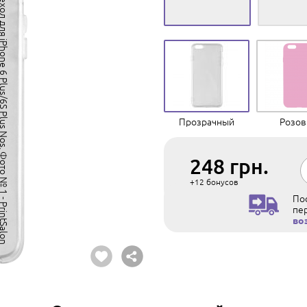
Прозрачный
Розо
248
грн.
+12
бонусов
Пос
пе
во