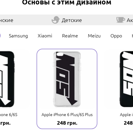
Основы с этим дизайном
нские
Детские
Ак
Samsung
Xiaomi
Realme
Meizu
Oppo
hone 6/6S
Apple iPhone 6 Plus/6S Plus
Apple 
 грн.
248 грн.
248