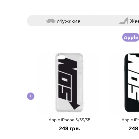
Мужские
Же
Apple
e 14 Pro Max
Apple iPhone 5/5S/SE
Apple iP
грн.
248 грн.
248