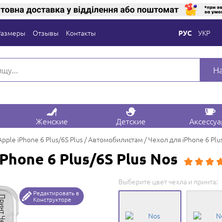
Размеры
Отзывы
Контакты
УКР
РУС
Н
Женские
Детские
Аксессу
Apple iPhone 6 Plus/6S Plus
Автомобилистам
Чехол для iPhone 6 Plu
Phone 6 Plus/6S Plus Nos
Выберите цвет чехла и принта:
Редактировать в
Конструкторе