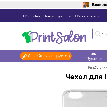
О PrintSalon
Оплата и доставка
Обмен и возврат
Онлайн Конструктор
Мужские
PrintSalon
Чехол для i