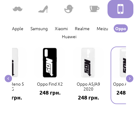
Apple
Samsung
Xiaomi
Realme
Meizu
Oppo
Huawei
Oppo Reno 5
Oppo Find X2
Oppo A5/A9
Oppo A5s/A
4G
2020
248 грн.
248 грн.
248 грн.
248 грн.