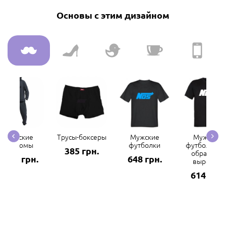
Основы с этим дизайном
Мужские
Трусы-боксеры
Мужские
Мужские
костюмы
футболки
футболки с 
385 грн.
образным
2969 грн.
648 грн.
вырезом
614 грн.