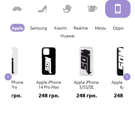
Samsung
Xiaomi
Realme
Meizu
Oppo
Apple
Huawei
Apple iPhone
Apple iPhone
Apple iPhone
Apple iPhon
14 Pro
14 Pro Max
5/5S/SE
6/6S
248 грн.
248 грн.
248 грн.
248 грн.